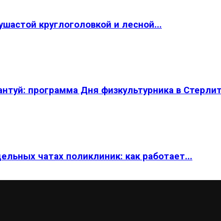
шастой круглоголовкой и лесной...
нтуй: программа Дня физкультурника в Стерли
льных чатах поликлиник: как работает...