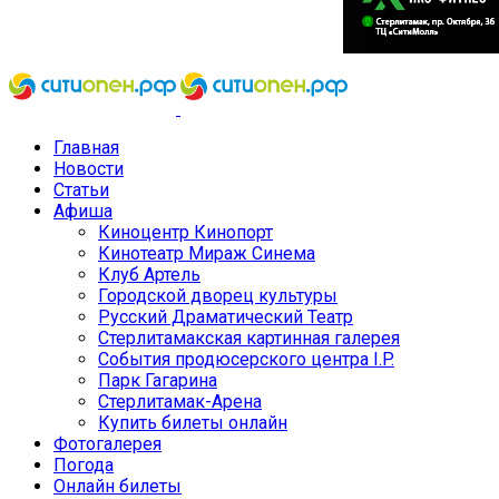
Главная
Новости
Статьи
Афиша
Киноцентр Кинопорт
Кинотеатр Мираж Синема
Клуб Артель
Городской дворец культуры
Русский Драматический Театр
Стерлитамакская картинная галерея
События продюсерского центра I.P.
Парк Гагарина
Стерлитамак-Арена
Купить билеты онлайн
Фотогалерея
Погода
Онлайн билеты