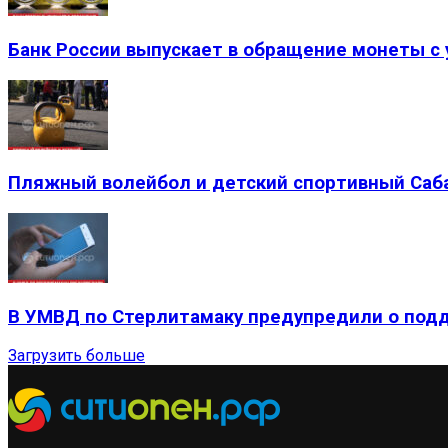
Банк России выпускает в обращение монеты с у
Пляжный волейбол и детский спортивный Саба
В УМВД по Стерлитамаку предупредили о подде
Загрузить больше