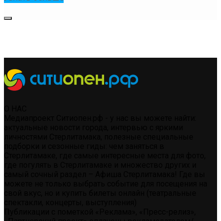
О НАС
Медиапроект Ситиопен.рф - у нас вы можете найти:
актуальные новости города, интервью с яркими
личностями Стерлитамака, полезные специальные
подборки и сезонные гиды: чем заняться в
Стерлитамаке, где самые интересные места для фото,
где погулять в Стерлитамаке и множество других и
самый сочный раздел – Афиша Стерлитамака! Где вы
можете не только выбрать событие для посещения на
свой вкус, но и купить билеты онлайн (театральные
спектакли, концерты, выступления)
Публикации с пометкой «Реклама», «Пресс-релиз»,