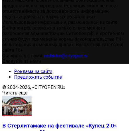
«Партнерский проект» оплачены рекламодателем/
предоставлены партнером. Редакция сайта не несет
ответственности за достоверность информации,
содержащейся в рекламных объявлениях.
Использование информации, размещенной на сайте
Ситиопен.рф, возможно только с письменного
разрешения администрации Ситиопен.рф, в противном
случае будут применены нормы законодательства РФ
об авторских и смежных правах. Возрастная категория
сайта 16+.
Свяжитесь с нами:
redaktor@cityopen.ru
Следуйте за нами
Реклама на сайте
Предложить событие
© 2004-2026, «CITYOPEN.RU»
Читать еще
В Стерлитамаке на фестивале «Купец 2.0»