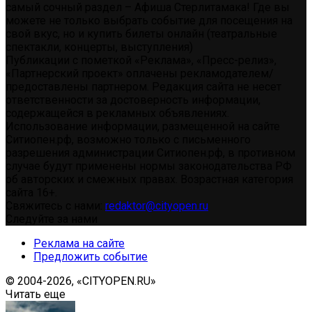
самый сочный раздел – Афиша Стерлитамака! Где вы
можете не только выбрать событие для посещения на
свой вкус, но и купить билеты онлайн (театральные
спектакли, концерты, выступления)
Публикации с пометкой «Реклама», «Пресс-релиз»,
«Партнерский проект» оплачены рекламодателем/
предоставлены партнером. Редакция сайта не несет
ответственности за достоверность информации,
содержащейся в рекламных объявлениях.
Использование информации, размещенной на сайте
Ситиопен.рф, возможно только с письменного
разрешения администрации Ситиопен.рф, в противном
случае будут применены нормы законодательства РФ
об авторских и смежных правах. Возрастная категория
сайта 16+.
Свяжитесь с нами:
redaktor@cityopen.ru
Следуйте за нами
Реклама на сайте
Предложить событие
© 2004-2026, «CITYOPEN.RU»
Читать еще