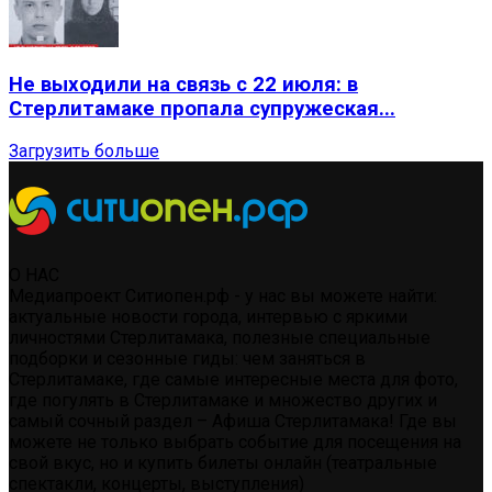
Не выходили на связь с 22 июля: в
Стерлитамаке пропала супружеская...
Загрузить больше
О НАС
Медиапроект Ситиопен.рф - у нас вы можете найти:
актуальные новости города, интервью с яркими
личностями Стерлитамака, полезные специальные
подборки и сезонные гиды: чем заняться в
Стерлитамаке, где самые интересные места для фото,
где погулять в Стерлитамаке и множество других и
самый сочный раздел – Афиша Стерлитамака! Где вы
можете не только выбрать событие для посещения на
свой вкус, но и купить билеты онлайн (театральные
спектакли, концерты, выступления)