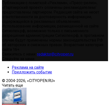
Публикации с пометкой «Реклама», «Пресс-релиз»,
«Партнерский проект» оплачены рекламодателем/
предоставлены партнером. Редакция сайта не несет
ответственности за достоверность информации,
содержащейся в рекламных объявлениях.
Использование информации, размещенной на сайте
Ситиопен.рф, возможно только с письменного
разрешения администрации Ситиопен.рф, в противном
случае будут применены нормы законодательства РФ
об авторских и смежных правах. Возрастная категория
сайта 16+.
Свяжитесь с нами:
redaktor@cityopen.ru
Следуйте за нами
Реклама на сайте
Предложить событие
© 2004-2026, «CITYOPEN.RU»
Читать еще