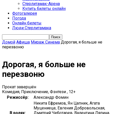
Стерлитамак-Арена
Купить билеты онлайн
Фотогалерея
Погода
Онлайн билеты
Люди Стерлитамака
Домой
Афиша
Мираж Синема
Дорогая, я больше не
перезвоню
Дорогая, я больше не
перезвоню
Прокат завершён
Комедия, Приключение, Фэнтези , 12+
Режиссёр:
Александр Фомин
Никита Ефремов, Ян Цапник, Агата
Муцениеце, Евгения Добровольская,
В ролях:
Дмитрий Чеботарев, Валентина Ляпина,