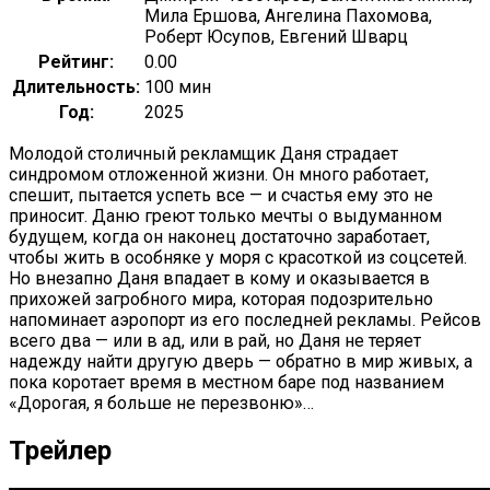
Мила Ершова, Ангелина Пахомова,
Роберт Юсупов, Евгений Шварц
Рейтинг:
0.00
Длительность:
100 мин
Год:
2025
Молодой столичный рекламщик Даня страдает
синдромом отложенной жизни. Он много работает,
спешит, пытается успеть все — и счастья ему это не
приносит. Даню греют только мечты о выдуманном
будущем, когда он наконец достаточно заработает,
чтобы жить в особняке у моря с красоткой из соцсетей.
Но внезапно Даня впадает в кому и оказывается в
прихожей загробного мира, которая подозрительно
напоминает аэропорт из его последней рекламы. Рейсов
всего два — или в ад, или в рай, но Даня не теряет
надежду найти другую дверь — обратно в мир живых, а
пока коротает время в местном баре под названием
«Дорогая, я больше не перезвоню»…
Трейлер