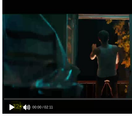
VK
Telegram
Email
Copy URL