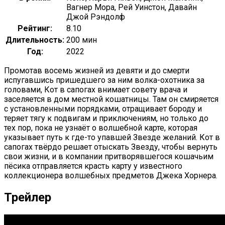
Вагнер Мора, Рей Уинстон, Давайн
Джой Рэндолф
Рейтинг:
8.10
Длительность:
200 мин
Год:
2022
Промотав восемь жизней из девяти и до смерти
испугавшись пришедшего за ним волка-охотника за
головами, Кот в сапогах внимает совету врача и
заселяется в дом местной кошатницы. Там он смиряется
с установленными порядками, отращивает бороду и
теряет тягу к подвигам и приключениям, но только до
тех пор, пока не узнаёт о волшебной карте, которая
указывает путь к где-то упавшей Звезде желаний. Кот в
сапогах твёрдо решает отыскать Звезду, чтобы вернуть
свои жизни, и в компании притворявшегося кошачьим
пёсика отправляется красть карту у известного
коллекционера волшебных предметов Джека Хорнера.
Трейлер