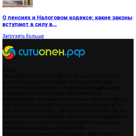
О пенсиях и Налоговом кодексе: какие законы
вступают в силу в...
Загрузить больше
О НАС
Медиапроект Ситиопен.рф - у нас вы можете найти:
актуальные новости города, интервью с яркими
личностями Стерлитамака, полезные специальные
подборки и сезонные гиды: чем заняться в
Стерлитамаке, где самые интересные места для фото,
где погулять в Стерлитамаке и множество других и
самый сочный раздел – Афиша Стерлитамака! Где вы
можете не только выбрать событие для посещения на
свой вкус, но и купить билеты онлайн (театральные
спектакли, концерты, выступления)
Публикации с пометкой «Реклама», «Пресс-релиз»,