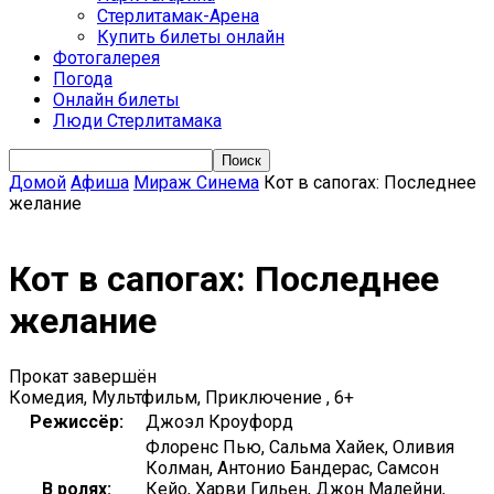
Стерлитамак-Арена
Купить билеты онлайн
Фотогалерея
Погода
Онлайн билеты
Люди Стерлитамака
Домой
Афиша
Мираж Синема
Кот в сапогах: Последнее
желание
Кот в сапогах: Последнее
желание
Прокат завершён
Комедия, Мультфильм, Приключение , 6+
Режиссёр:
Джоэл Кроуфорд
Флоренс Пью, Сальма Хайек, Оливия
Колман, Антонио Бандерас, Самсон
В ролях:
Кейо, Харви Гильен, Джон Малейни,