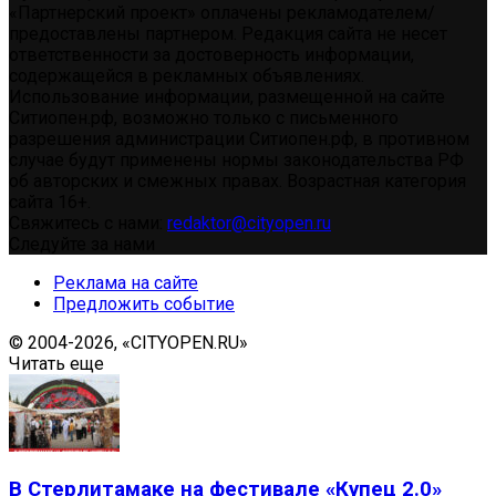
«Партнерский проект» оплачены рекламодателем/
предоставлены партнером. Редакция сайта не несет
ответственности за достоверность информации,
содержащейся в рекламных объявлениях.
Использование информации, размещенной на сайте
Ситиопен.рф, возможно только с письменного
разрешения администрации Ситиопен.рф, в противном
случае будут применены нормы законодательства РФ
об авторских и смежных правах. Возрастная категория
сайта 16+.
Свяжитесь с нами:
redaktor@cityopen.ru
Следуйте за нами
Реклама на сайте
Предложить событие
© 2004-2026, «CITYOPEN.RU»
Читать еще
В Стерлитамаке на фестивале «Купец 2.0»