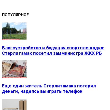
ПОПУЛЯРНОЕ
Благоустройство и будущая спортплощадка:
Стерлитамак посетил замминистра ЖКХ РБ
Еще один житель Стерлитамака потерял
деньги, надеясь выиграть телефон