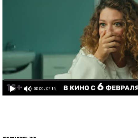
VK
Telegram
Email
Copy URL