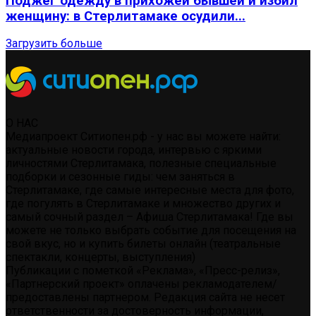
Поджег одежду в прихожей бывшей и избил
женщину: в Стерлитамаке осудили...
Загрузить больше
О НАС
Медиапроект Ситиопен.рф - у нас вы можете найти:
актуальные новости города, интервью с яркими
личностями Стерлитамака, полезные специальные
подборки и сезонные гиды: чем заняться в
Стерлитамаке, где самые интересные места для фото,
где погулять в Стерлитамаке и множество других и
самый сочный раздел – Афиша Стерлитамака! Где вы
можете не только выбрать событие для посещения на
свой вкус, но и купить билеты онлайн (театральные
спектакли, концерты, выступления)
Публикации с пометкой «Реклама», «Пресс-релиз»,
«Партнерский проект» оплачены рекламодателем/
предоставлены партнером. Редакция сайта не несет
ответственности за достоверность информации,