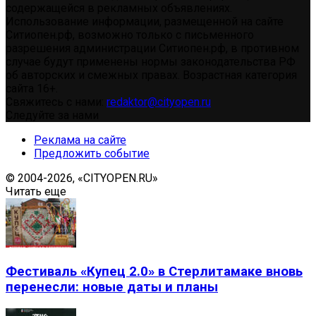
содержащейся в рекламных объявлениях.
Использование информации, размещенной на сайте
Ситиопен.рф, возможно только с письменного
разрешения администрации Ситиопен.рф, в противном
случае будут применены нормы законодательства РФ
об авторских и смежных правах. Возрастная категория
сайта 16+.
Свяжитесь с нами:
redaktor@cityopen.ru
Следуйте за нами
Реклама на сайте
Предложить событие
© 2004-2026, «CITYOPEN.RU»
Читать еще
Фестиваль «Купец 2.0» в Стерлитамаке вновь
перенесли: новые даты и планы