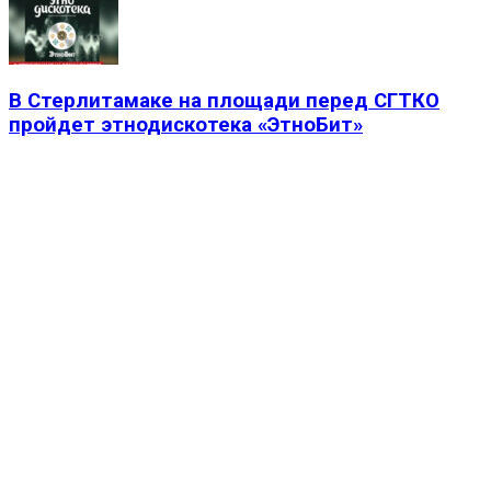
В Стерлитамаке на площади перед СГТКО
пройдет этнодискотека «ЭтноБит»