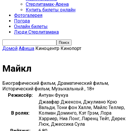
Стерлитамак-Арена
Купить билеты онлайн
Фотогалерея
Погода
Онлайн билеты
Люди Стерлитамака
Домой
Афиша
Киноцентр Кинопорт
Майкл
Биографический фильм, Драматический фильм,
Исторический фильм, Музыкальный , 18+
Режиссёр:
Антуан Фукуа
Джаафар Джексон, Джулиано Крю
Вальди, Тони фон Халле, Майлс Теллер,
В ролях:
Колман Доминго, Кэт Грэм, Лора
Хэрриер, Ниа Лонг, Ларенц Тейт, Дерек
Люк, Джессика Сула
Рейтинг:
6.80