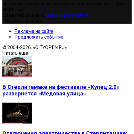
об авторских и смежных правах. Возрастная категория
сайта 16+.
Свяжитесь с нами:
redaktor@cityopen.ru
Следуйте за нами
Реклама на сайте
Предложить событие
© 2004-2026, «CITYOPEN.RU»
Читать еще
В Стерлитамаке на фестивале «Купец 2.0»
развернется «Медовая улица»
Отключения электричества в Стерлитамаке: