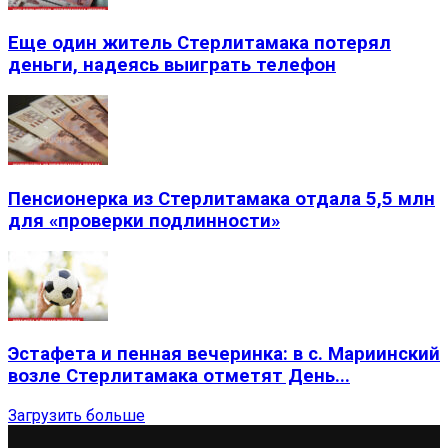
Еще один житель Стерлитамака потерял
деньги, надеясь выиграть телефон
Пенсионерка из Стерлитамака отдала 5,5 млн
для «проверки подлинности»
Эстафета и пенная вечеринка: в с. Мариинский
возле Стерлитамака отметят День...
Загрузить больше