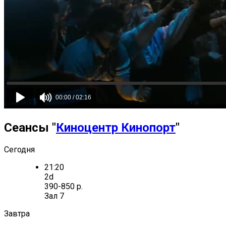
Сеансы "
Киноцентр Кинопорт
"
Сегодня
21:20
2d
390-850 р.
Зал 7
Завтра