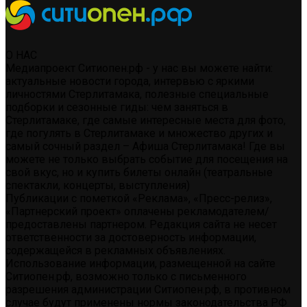
О НАС
Медиапроект Ситиопен.рф - у нас вы можете найти:
актуальные новости города, интервью с яркими
личностями Стерлитамака, полезные специальные
подборки и сезонные гиды: чем заняться в
Стерлитамаке, где самые интересные места для фото,
где погулять в Стерлитамаке и множество других и
самый сочный раздел – Афиша Стерлитамака! Где вы
можете не только выбрать событие для посещения на
свой вкус, но и купить билеты онлайн (театральные
спектакли, концерты, выступления)
Публикации с пометкой «Реклама», «Пресс-релиз»,
«Партнерский проект» оплачены рекламодателем/
предоставлены партнером. Редакция сайта не несет
ответственности за достоверность информации,
содержащейся в рекламных объявлениях.
Использование информации, размещенной на сайте
Ситиопен.рф, возможно только с письменного
разрешения администрации Ситиопен.рф, в противном
случае будут применены нормы законодательства РФ