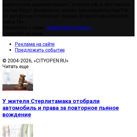
разрешения администрации Ситиопен.рф, в противном
случае будут применены нормы законодательства РФ
об авторских и смежных правах. Возрастная категория
сайта 16+.
Свяжитесь с нами:
redaktor@cityopen.ru
Следуйте за нами
Реклама на сайте
Предложить событие
© 2004-2026, «CITYOPEN.RU»
Читать еще
У жителя Стерлитамака отобрали
автомобиль и права за повторное пьяное
вождение