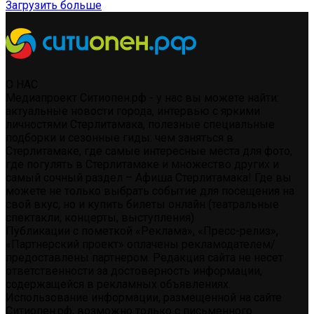
Загрузить больше
О НАС
Медиапроект Ситиопен.рф - у нас вы можете найти:
актуальные новости города, интервью с яркими
личностями Стерлитамака, полезные специальные
подборки и сезонные гиды: чем заняться в
Стерлитамаке, где самые интересные места для фото,
где погулять в Стерлитамаке и множество других и
самый сочный раздел – Афиша Стерлитамака! Где вы
можете не только выбрать событие для посещения на
свой вкус, но и купить билеты онлайн (театральные
спектакли, концерты, выступления)
Публикации с пометкой «Реклама», «Пресс-релиз»,
«Партнерский проект» оплачены рекламодателем/
предоставлены партнером. Редакция сайта не несет
ответственности за достоверность информации,
содержащейся в рекламных объявлениях.
Использование информации, размещенной на сайте
Ситиопен.рф, возможно только с письменного