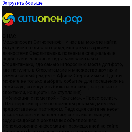
Загрузить больше
О НАС
Медиапроект Ситиопен.рф - у нас вы можете найти:
актуальные новости города, интервью с яркими
личностями Стерлитамака, полезные специальные
подборки и сезонные гиды: чем заняться в
Стерлитамаке, где самые интересные места для фото,
где погулять в Стерлитамаке и множество других и
самый сочный раздел – Афиша Стерлитамака! Где вы
можете не только выбрать событие для посещения на
свой вкус, но и купить билеты онлайн (театральные
спектакли, концерты, выступления)
Публикации с пометкой «Реклама», «Пресс-релиз»,
«Партнерский проект» оплачены рекламодателем/
предоставлены партнером. Редакция сайта не несет
ответственности за достоверность информации,
содержащейся в рекламных объявлениях.
Использование информации, размещенной на сайте
Ситиопен.рф, возможно только с письменного