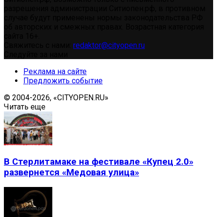
разрешения администрации Ситиопен.рф, в противном
случае будут применены нормы законодательства РФ
об авторских и смежных правах. Возрастная категория
сайта 16+.
Свяжитесь с нами:
redaktor@cityopen.ru
Следуйте за нами
Реклама на сайте
Предложить событие
© 2004-2026, «CITYOPEN.RU»
Читать еще
В Стерлитамаке на фестивале «Купец 2.0»
развернется «Медовая улица»