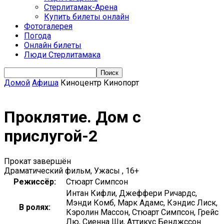
Стерлитамак-Арена
Купить билеты онлайн
Фотогалерея
Погода
Онлайн билеты
Люди Стерлитамака
Домой
Афиша
Киноцентр Кинопорт
Проклятие. Дом с
прислугой-2
Прокат завершён
Драматический фильм, Ужасы , 16+
Режиссёр:
Стюарт Симпсон
Интан Кифли, Джеффери Ричардс,
Мэнди Комб, Марк Адамс, Кэндис Лиск,
В ролях:
Кэролин Массон, Стюарт Симпсон, Грейс
Лю, Сиенна Ши, Аттикус Бенджссон