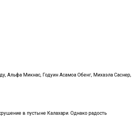
, Альфа Микнас, Годуин Асамоа Обенг, Михаэла Саснер,
 крушение в пустыне Калахари. Однако радость