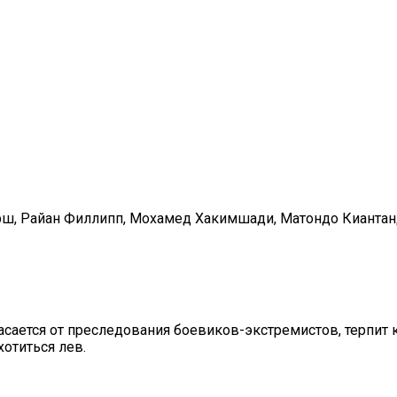
ш, Райан Филлипп, Мохамед Хакимшади, Матондо Киантанду
пасается от преследования боевиков-экстремистов, терпит
отиться лев.