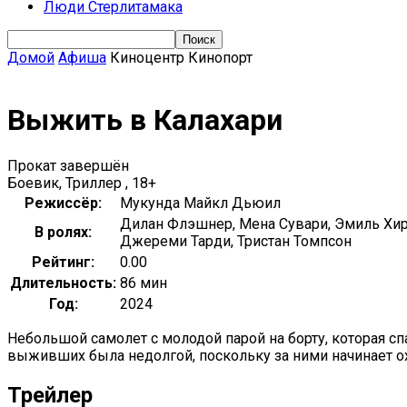
Люди Стерлитамака
Домой
Афиша
Киноцентр Кинопорт
Выжить в Калахари
Прокат завершён
Боевик, Триллер , 18+
Режиссёр:
Мукунда Майкл Дьюил
Дилан Флэшнер, Мена Сувари, Эмиль Хир
В ролях:
Джереми Тарди, Тристан Томпсон
Рейтинг:
0.00
Длительность:
86 мин
Год:
2024
Небольшой самолет с молодой парой на борту, которая с
выживших была недолгой, поскольку за ними начинает ох
Трейлер