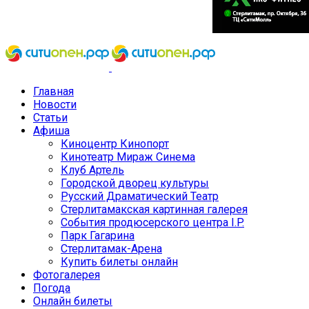
Главная
Новости
Статьи
Афиша
Киноцентр Кинопорт
Кинотеатр Мираж Синема
Клуб Артель
Городской дворец культуры
Русский Драматический Театр
Стерлитамакская картинная галерея
События продюсерского центра I.P.
Парк Гагарина
Стерлитамак-Арена
Купить билеты онлайн
Фотогалерея
Погода
Онлайн билеты