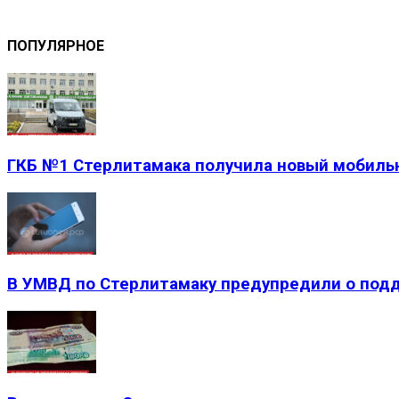
ПОПУЛЯРНОЕ
ГКБ №1 Стерлитамака получила новый мобиль
В УМВД по Стерлитамаку предупредили о подде