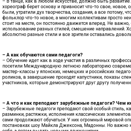
– В танце, как в любом искусстве, должно быть развитие
хореограф берет основу и привносит что-то свое, новое
были, утратили дух творчества, создания, а все потому, 
фольклор что-то новое, а многим коллективам просто неин
стоит на месте, он постоянно движется вперед. Не важ
использование разных стилей, смешение направлений. Х
абсолютно разные стили и все зрители оставались довол
– А как обучаются сами педагоги?
– Обучение идет как в ходе участия в различных профес
посетили Международную летнюю лабораторию современно
мастер-классы у японских, немецких и российских педаго
роликов, в завершение проходят капустники, показы спе
участников, которые демонстрируют друг другу полученн
– А что и как преподают зарубежные педагоги? Чем и
– Зарубежные педагоги преподают свой особый стиль, как
разминки, растяжки, исполнения классических элементов:
сами продолжают обучаться. У них огромный мировой оп
постановках шоу Майкла Джексона, Мадонны. Но важно не 
себя, а потом выдать новыми движениями.