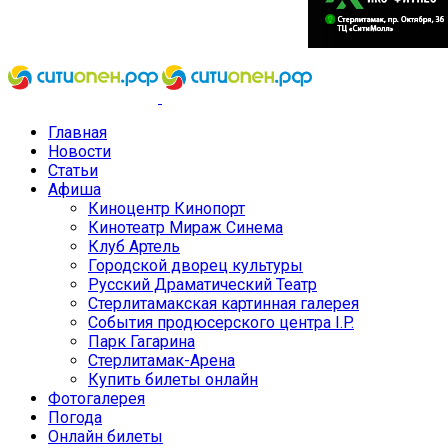
Главная
Новости
Статьи
Афиша
Киноцентр Кинопорт
Кинотеатр Мираж Синема
Клуб Артель
Городской дворец культуры
Русский Драматический Театр
Стерлитамакская картинная галерея
События продюсерского центра I.P.
Парк Гагарина
Стерлитамак-Арена
Купить билеты онлайн
Фотогалерея
Погода
Онлайн билеты