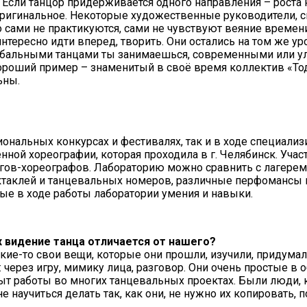
. Если танцор придерживается одного направления – роста 
, оригинальное. Некоторые художественные руководители,
что сами не практикуются, сами не чувствуют веяние време
тересно идти вперед, творить. Они остались на том же уров
но, бальными танцами ты занимаешься, современными или 
ороший пример – знаменитый в своё время коллектив «Тод
ьны.
сиональных конкурсах и фестивалях, так и в ходе специа
й хореографии, которая проходила в г. Челябинск. Участ
гов-хореографов. Лабораторию можно сравнить с лагерем: 
ктаклей и танцевальных номеров, различные перфомансы на
ые в ходе работы лаборатории умения и навыки.
х видение танца отличается от нашего?
ие-то свои вещи, которые они прошли, изучили, придумали
 через игру, мимику лица, разговор. Они очень простые в
ыт работы во многих танцевальных проектах. Были люди, 
научиться делать так, как они, не нужно их копировать, п