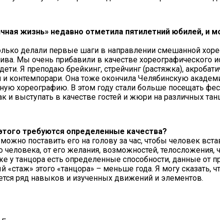
чная жизнь» недавно отметила пятилетний юбилей, и м
только делали первые шаги в направлении смешанной хоре
ктива. Мы очень прибавили в качестве хореографического 
ти. Я преподаю брейкинг, стрейчинг (растяжка), акробати
 и контемпорари. Она тоже окончила Челябинскую академ
нную хореографию. В этом году стали больше посещать ф
так и выступать в качестве гостей и жюри на различных та
 этого требуются определенные качества?
 можно поставить его на голову за час, чтобы человек вста
о человека, от его желания, возможностей, телосложения, 
же у танцора есть определенные способности, данные от пр
 «стаж» этого «танцора» – меньше года. Я могу сказать, ч
ается ряд навыков и изученных движений и элементов.