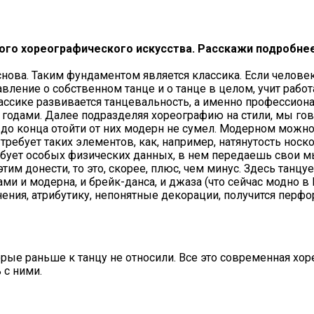
ого хореографического искусства. Расскажи подробнее
основа. Таким фундаментом является классика. Если челове
авление о собственном танце и о танце в целом, учит работ
ассике развивается танцевальность, а именно профессиона
годами. Далее подразделяя хореографию на стили, мы гов
о конца отойти от них модерн не сумел. Модерном можно з
и требует таких элементов, как, например, натянутость нос
ебует особых физических данных, в нем передаешь свои мы
тим донести, то это, скорее, плюс, чем минус. Здесь танцуе
и и модерна, и брейк-данса, и джаза (что сейчас модно в
ия, атрибутику, непонятные декорации, получится перфор
рые раньше к танцу не относили. Все это современная хоре
 с ними.