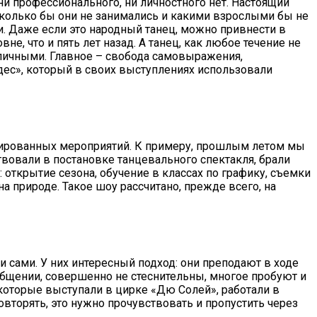
ни профессионального, ни личностного нет. Настоящий
 сколько бы они не занимались и какими взрослыми бы не
ни. Даже если это народный танец, можно привнести в
не, что и пять лет назад. А танец, как любое течение не
уличными. Главное – свобода самовыражения,
ес», который в своих выступлениях использовали
лизированных мероприятий. К примеру, прошлым летом мы
вовали в постановке танцевального спектакля, брали
открытие сезона, обучение в классах по графику, съемки
 природе. Такое шоу рассчитано, прежде всего, на
 сами. У них интересный подход: они преподают в ходе
 общении, совершенно не стеснительны, многое пробуют и
которые выступали в цирке «Дю Солей», работали в
овторять, это нужно прочувствовать и пропустить через