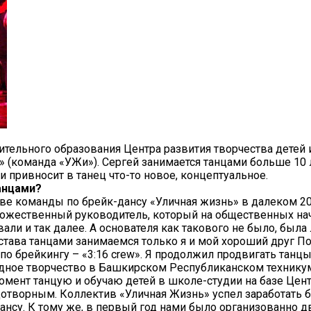
лнительного образования Центра развития творчества дет
 (команда «УЖи»). Сергей занимается танцами больше 10 л
и привносит в танец что-то новое, концептуальное.
танцами?
аве команды по брейк-дансу «Уличная жизнь» в далеком 20
жественный руководитель, который на общественных начал
вали и так далее. А основателя как такового не было, бы
остава танцами занимаемся только я и мой хороший друг По
по брейкингу – «3:16 crew». Я продолжил продвигать танц
дное творчество в Башкирском Республиканском техникум
омент танцую и обучаю детей в школе-студии на базе Цент
творным. Коллектив «Уличная Жизнь» успел заработать бо
ансу. К тому же, в первый год нами было организованно д