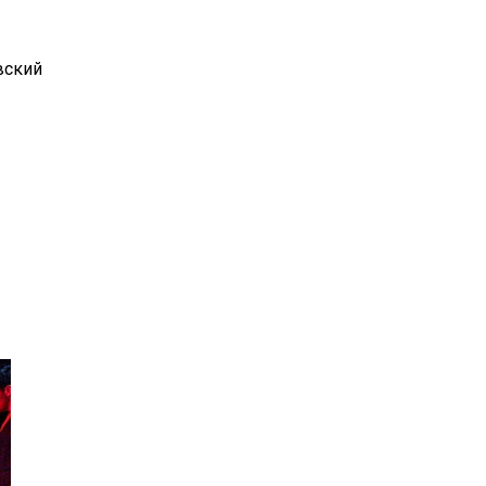
вский
il
Copy URL