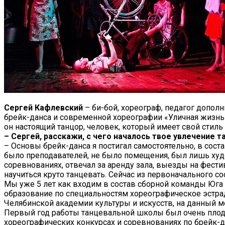
Сергей Кафлевский
– би-бой, хореограф, педагог допо
брейк-данса и современной хореографии «Уличная жизнь»
он настоящий танцор, человек, который имеет свой стиль 
– Сергей, расскажи, с чего началось твое увлечение 
– Основы брейк-данса я постигал самостоятельно, в сост
было преподавателей, не было помещения, был лишь худо
соревнованиях, отвечал за аренду зала, выезды на фести
научиться круто танцевать. Сейчас из первоначального с
Мы уже 5 лет как входим в состав сборной команды Юга 
образование по специальностям хореографическое эстра
Челябинской академии культуры и искусств, на данный м
Первый год работы танцевальной школы был очень плодо
хореографических конкурсах и соревнованиях по брейк-д