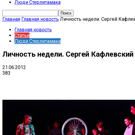
Люди Стерлитамака
Главная
Главная новость
Личность недели. Сергей Кафле
Главная новость
Статьи
Люди Стерлитамака
Личность недели. Сергей Кафлевский
21.06.2012
383
Поделиться
VK
Telegram
Ema