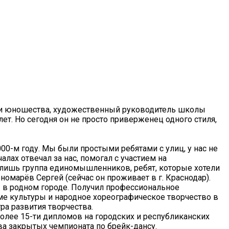
ей и юношества, художественный руководитель школы
ет. Но сегодня он не просто приверженец одного стиля,
00-м году. Мы были простыми ребятами с улиц, у нас не
ах отвечал за нас, помогал с участием на
ла лишь группа единомышленников, ребят, которые хотели
номарёв Сергей (сейчас он проживает в г. Краснодар).
ы в родном городе. Получил профессиональное
е культуры и народное хореографическое творчество в
ра развития творчества.
лее 15-ти дипломов на городских и республиканских
ва закрытых чемпионата по брейк-дансу.