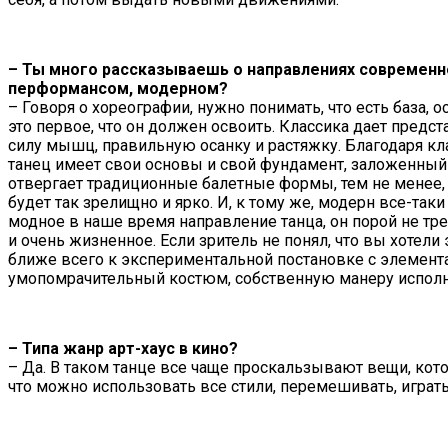
– Ты много рассказываешь о направлениях современн
перформансом, модерном?
– Говоря о хореографии, нужно понимать, что есть база, 
это первое, что он должен освоить. Классика дает предст
силу мышц, правильную осанку и растяжку. Благодаря кл
танец имеет свои основы и свой фундамент, заложенный 
отвергает традиционные балетные формы, тем не менее, д
будет так зрелищно и ярко. И, к тому же, модерн все-так
модное в наше время направление танца, он порой не тр
и очень жизненное. Если зритель не понял, что вы хотели э
ближе всего к экспериментальной постановке с элементам
умопомрачительный костюм, собственную манеру исполнен
– Типа жанр арт-хаус в кино?
– Да. В таком танце все чаще проскальзывают вещи, кото
что можно использовать все стили, перемешивать, играть