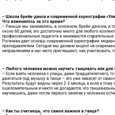
– Школа брейк-данса и современной хореографии «Ули
Что изменилось за это время?
– Раньше мы занимались, в основном, брейк-дансом, и 
около 60 детей, это достаточно много для любого колле
профессиональные педагоги и занимаются старательные де
Рогачева дает основы современной хореографии: модерн
преподавателем. Сегодня мы делаем акцент на совреме
направлениям и нас часто приглашают, как участвовать, 
– Любого человека можно научить танцевать или для
– Если взять человека с улицы, даже тридцатилетнего, то
двигаться под музыку в танце – это уже зависит от самог
Результаты будут видны через 2-3 месяца, а если к тому 
ошеломительным и никто не догадается, что танцевальный
научившись, даже после первого занятия у человека ост
– Как ты считаешь, что самое важное в танце?