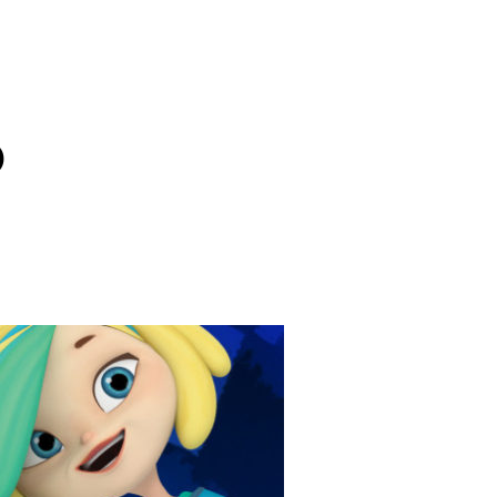
)
il
Copy URL