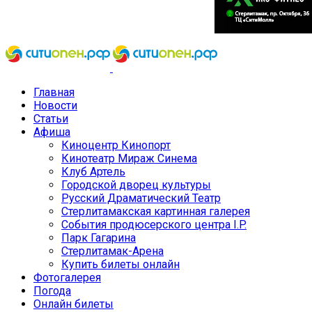
Главная
Новости
Статьи
Афиша
Киноцентр Кинопорт
Кинотеатр Мираж Синема
Клуб Артель
Городской дворец культуры
Русский Драматический Театр
Стерлитамакская картинная галерея
События продюсерского центра I.P.
Парк Гагарина
Стерлитамак-Арена
Купить билеты онлайн
Фотогалерея
Погода
Онлайн билеты