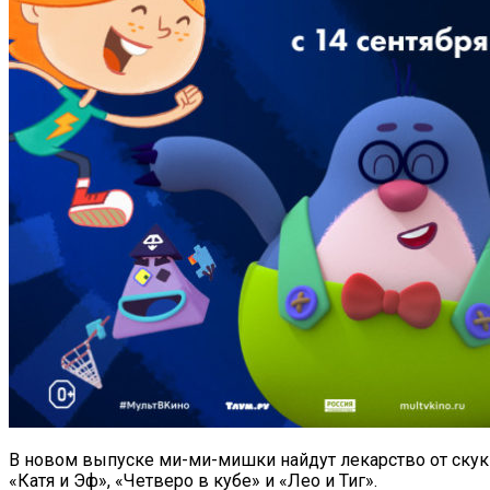
В новом выпуске ми-ми-мишки найдут лекарство от скуки
«Катя и Эф», «Четверо в кубе» и «Лео и Тиг».