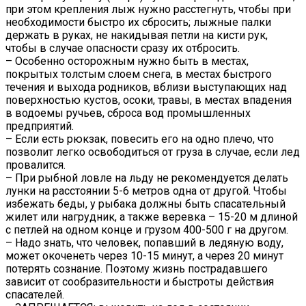
при этом крепления лыж нужно расстегнуть, чтобы при
необходимости быстро их сбросить; лыжные палки
держать в руках, не накидывая петли на кисти рук,
чтобы в случае опасности сразу их отбросить.
– Особенно осторожным нужно быть в местах,
покрытых толстым слоем снега, в местах быстрого
течения и выхода родников, вблизи выступающих над
поверхностью кустов, осоки, травы, в местах впадения
в водоемы ручьев, сброса вод промышленных
предприятий.
– Если есть рюкзак, повесить его на одно плечо, что
позволит легко освободиться от груза в случае, если лед
провалится.
– При рыбной ловле на льду не рекомендуется делать
лунки на расстоянии 5-6 метров одна от другой. Чтобы
избежать беды, у рыбака должны быть спасательный
жилет или нагрудник, а также веревка – 15-20 м длиной
с петлей на одном конце и грузом 400-500 г на другом.
– Надо знать, что человек, попавший в ледяную воду,
может окоченеть через 10-15 минут, а через 20 минут
потерять сознание. Поэтому жизнь пострадавшего
зависит от сообразительности и быстроты действия
спасателей.