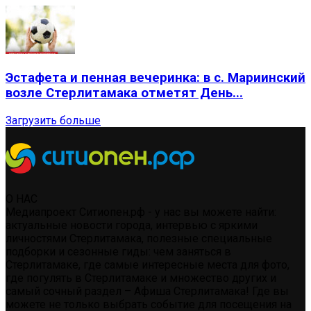
Эстафета и пенная вечеринка: в с. Мариинский
возле Стерлитамака отметят День...
Загрузить больше
О НАС
Медиапроект Ситиопен.рф - у нас вы можете найти:
актуальные новости города, интервью с яркими
личностями Стерлитамака, полезные специальные
подборки и сезонные гиды: чем заняться в
Стерлитамаке, где самые интересные места для фото,
где погулять в Стерлитамаке и множество других и
самый сочный раздел – Афиша Стерлитамака! Где вы
можете не только выбрать событие для посещения на