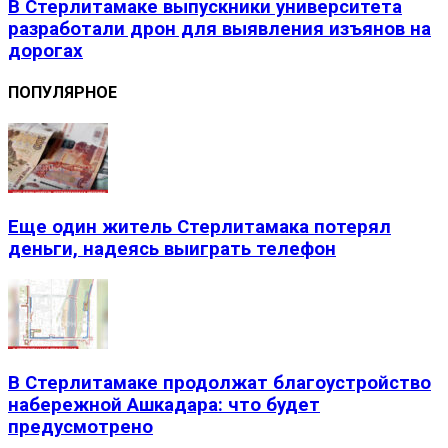
В Стерлитамаке выпускники университета
разработали дрон для выявления изъянов на
дорогах
ПОПУЛЯРНОЕ
Еще один житель Стерлитамака потерял
деньги, надеясь выиграть телефон
В Стерлитамаке продолжат благоустройство
набережной Ашкадара: что будет
предусмотрено