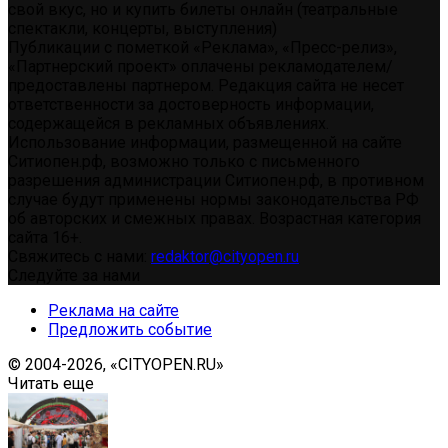
свой вкус, но и купить билеты онлайн (театральные
спектакли, концерты, выступления)
Публикации с пометкой «Реклама», «Пресс-релиз»,
«Партнерский проект» оплачены рекламодателем/
предоставлены партнером. Редакция сайта не несет
ответственности за достоверность информации,
содержащейся в рекламных объявлениях.
Использование информации, размещенной на сайте
Ситиопен.рф, возможно только с письменного
разрешения администрации Ситиопен.рф, в противном
случае будут применены нормы законодательства РФ
об авторских и смежных правах. Возрастная категория
сайта 16+.
Свяжитесь с нами:
redaktor@cityopen.ru
Следуйте за нами
Реклама на сайте
Предложить событие
© 2004-2026, «CITYOPEN.RU»
Читать еще