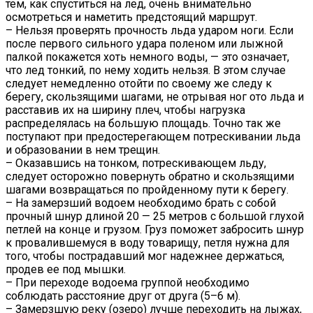
тем, как спуститься на лед, очень внимательно
осмотреться и наметить предстоящий маршрут.
– Нельзя проверять прочность льда ударом ноги. Если
после первого сильного удара поленом или лыжной
палкой покажется хоть немного воды, — это означает,
что лед тонкий, по нему ходить нельзя. В этом случае
следует немедленно отойти по своему же следу к
берегу, скользящими шагами, не отрывая ног ото льда и
расставив их на ширину плеч, чтобы нагрузка
распределялась на большую площадь. Точно так же
поступают при предостерегающем потрескивании льда
и образовании в нем трещин.
– Оказавшись на тонком, потрескивающем льду,
следует осторожно повернуть обратно и скользящими
шагами возвращаться по пройденному пути к берегу.
– На замерзший водоем необходимо брать с собой
прочный шнур длиной 20 — 25 метров с большой глухой
петлей на конце и грузом. Груз поможет забросить шнур
к провалившемуся в воду товарищу, петля нужна для
того, чтобы пострадавший мог надежнее держаться,
продев ее под мышки.
– При переходе водоема группой необходимо
соблюдать расстояние друг от друга (5–6 м).
– Замерзшую реку (озеро) лучше переходить на лыжах,