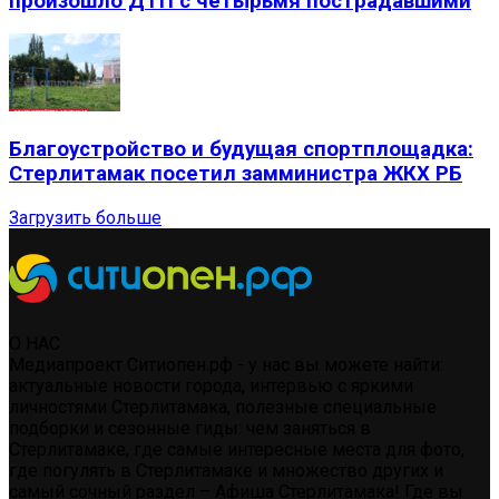
произошло ДТП с четырьмя пострадавшими
Благоустройство и будущая спортплощадка:
Стерлитамак посетил замминистра ЖКХ РБ
Загрузить больше
О НАС
Медиапроект Ситиопен.рф - у нас вы можете найти:
актуальные новости города, интервью с яркими
личностями Стерлитамака, полезные специальные
подборки и сезонные гиды: чем заняться в
Стерлитамаке, где самые интересные места для фото,
где погулять в Стерлитамаке и множество других и
самый сочный раздел – Афиша Стерлитамака! Где вы