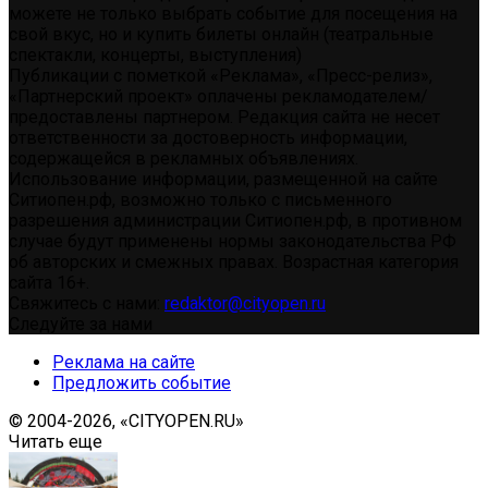
можете не только выбрать событие для посещения на
свой вкус, но и купить билеты онлайн (театральные
спектакли, концерты, выступления)
Публикации с пометкой «Реклама», «Пресс-релиз»,
«Партнерский проект» оплачены рекламодателем/
предоставлены партнером. Редакция сайта не несет
ответственности за достоверность информации,
содержащейся в рекламных объявлениях.
Использование информации, размещенной на сайте
Ситиопен.рф, возможно только с письменного
разрешения администрации Ситиопен.рф, в противном
случае будут применены нормы законодательства РФ
об авторских и смежных правах. Возрастная категория
сайта 16+.
Свяжитесь с нами:
redaktor@cityopen.ru
Следуйте за нами
Реклама на сайте
Предложить событие
© 2004-2026, «CITYOPEN.RU»
Читать еще