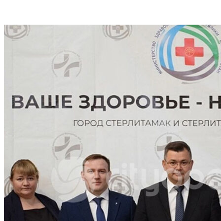
VK
Telegram
Email
Copy URL