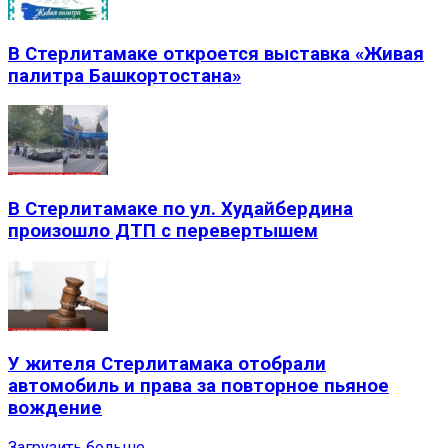
В Стерлитамаке откроется выставка «Живая
палитра Башкортостана»
В Стерлитамаке по ул. Худайбердина
произошло ДТП с перевертышем
У жителя Стерлитамака отобрали
автомобиль и права за повторное пьяное
вождение
Загрузить больше