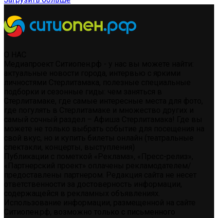
О НАС
Медиапроект Ситиопен.рф - у нас вы можете найти:
актуальные новости города, интервью с яркими
личностями Стерлитамака, полезные специальные
подборки и сезонные гиды: чем заняться в
Стерлитамаке, где самые интересные места для фото,
где погулять в Стерлитамаке и множество других и
самый сочный раздел – Афиша Стерлитамака! Где вы
можете не только выбрать событие для посещения на
свой вкус, но и купить билеты онлайн (театральные
спектакли, концерты, выступления)
Публикации с пометкой «Реклама», «Пресс-релиз»,
«Партнерский проект» оплачены рекламодателем/
предоставлены партнером. Редакция сайта не несет
ответственности за достоверность информации,
содержащейся в рекламных объявлениях.
Использование информации, размещенной на сайте
Ситиопен.рф, возможно только с письменного