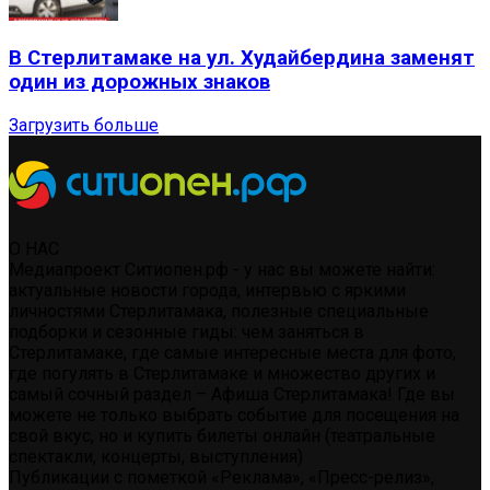
В Стерлитамаке на ул. Худайбердина заменят
один из дорожных знаков
Загрузить больше
О НАС
Медиапроект Ситиопен.рф - у нас вы можете найти:
актуальные новости города, интервью с яркими
личностями Стерлитамака, полезные специальные
подборки и сезонные гиды: чем заняться в
Стерлитамаке, где самые интересные места для фото,
где погулять в Стерлитамаке и множество других и
самый сочный раздел – Афиша Стерлитамака! Где вы
можете не только выбрать событие для посещения на
свой вкус, но и купить билеты онлайн (театральные
спектакли, концерты, выступления)
Публикации с пометкой «Реклама», «Пресс-релиз»,