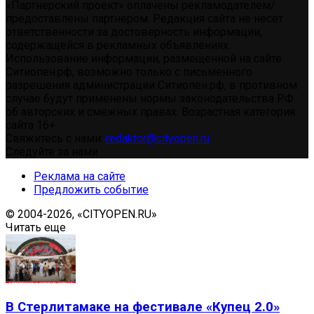
«Партнерский проект» оплачены рекламодателем/
предоставлены партнером. Редакция сайта не несет
ответственности за достоверность информации,
содержащейся в рекламных объявлениях.
Использование информации, размещенной на сайте
Ситиопен.рф, возможно только с письменного
разрешения администрации Ситиопен.рф, в противном
случае будут применены нормы законодательства РФ
об авторских и смежных правах. Возрастная категория
сайта 16+.
Свяжитесь с нами:
redaktor@cityopen.ru
Следуйте за нами
Реклама на сайте
Предложить событие
© 2004-2026, «CITYOPEN.RU»
Читать еще
В Стерлитамаке на фестивале «Купец 2.0»