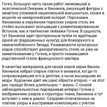
Гоген, большую часть своих работ написавший в
экзотической Океании, и Ханнанов, рисующий фигуры с
зачастую уловимой национальной внешностью, схожи в
акценте на неевропейский колорит. Персонажи
Ханнанова в окружении тюркских узоров столь же
стойко вызывают ассоциации с романтизированным
Встоком, как и таитянские пейзажи Гогена. В сущности,
тут Ханнанов идёт проторенным путём по адаптации
одной из традиционных культур для близорукого и
самовлюблённого Запада. Узнаваемости культурных
кодов способствует декоративность стиля, но уже не
заимствованная у Гогена, а просто оказавшаяся
родственной стилю французского мастера.
В качестве материалов для своей новой серии Василь
Ханнанов избрал старые платки и занавеси, когда-то
сопровождавшие его в детстве, а ныне вышедшие из
моды. Художник даёт им шанс обрести вторую — на этот
раз гораздо более длительную — жизнь. С тонкой
наблюдательностью подчёркивая интерес Гогена к
изображению узоров и структуры ткани, Ханнанов и тут
вступает с ним в диалог. Сохраняя отпечатанные на
платках узоры и выстраивая композицию с учётом