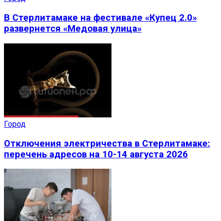
В Стерлитамаке на фестивале «Купец 2.0»
развернется «Медовая улица»
Город
Отключения электричества в Стерлитамаке:
перечень адресов на 10-14 августа 2026