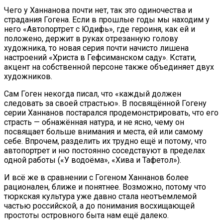
Чего у Ханнанова почти нет, так это одиночества и
страдания Гогена. Если в прошлые годы мы находим у
него «Автопортрет с Юдифь», где героиня, как ей и
положено, держит в руках отрезанную голову
художника, то новая серия почти начисто лишена
настроений «Христа в Гефсиманском саду». Кстати,
акцент на собственной персоне также объединяет двух
художников.
Сам Гоген некогда писал, что «каждый должен
следовать за своей страстью». В посвящённой Гогену
серии Ханнанов постарался продемонстрировать, что его
страсть — обнажённая натура, и не ясно, чему он
посвящает больше внимания и места, ей или самому
себе. Впрочем, разделить их трудно ещё и потому, что
автопортрет и ню постоянно соседствуют в пределах
одной работы («У водоёма», «Хива и Тафетол»).
И всё же в сравнении с Гогеном Ханнанов более
рационален, ближе и понятнее. Возможно, потому что
тюркская культура уже давно стала неотъемлемой
частью российской, а до понимания восхищающей
простоты островного быта нам ещё далеко.