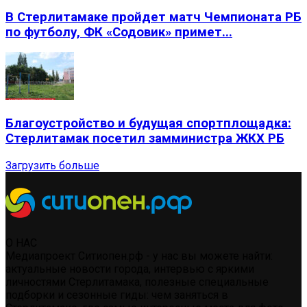
В Стерлитамаке пройдет матч Чемпионата РБ
по футболу, ФК «Содовик» примет...
Благоустройство и будущая спортплощадка:
Стерлитамак посетил замминистра ЖКХ РБ
Загрузить больше
О НАС
Медиапроект Ситиопен.рф - у нас вы можете найти:
актуальные новости города, интервью с яркими
личностями Стерлитамака, полезные специальные
подборки и сезонные гиды: чем заняться в