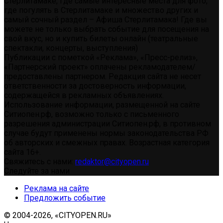
Стерлитамаке, где самые интересные места для фото,
где погулять в Стерлитамаке и множество других и
самый сочный раздел – Афиша Стерлитамака! Где вы
можете не только выбрать событие для посещения на
свой вкус, но и купить билеты онлайн (театральные
спектакли, концерты, выступления)
Публикации с пометкой «Реклама», «Пресс-релиз»,
«Партнерский проект» оплачены рекламодателем/
предоставлены партнером. Редакция сайта не несет
ответственности за достоверность информации,
содержащейся в рекламных объявлениях.
Использование информации, размещенной на сайте
Ситиопен.рф, возможно только с письменного
разрешения администрации Ситиопен.рф, в противном
случае будут применены нормы законодательства РФ
об авторских и смежных правах. Возрастная категория
сайта 16+.
Свяжитесь с нами:
redaktor@cityopen.ru
Следуйте за нами
Реклама на сайте
Предложить событие
© 2004-2026, «CITYOPEN.RU»