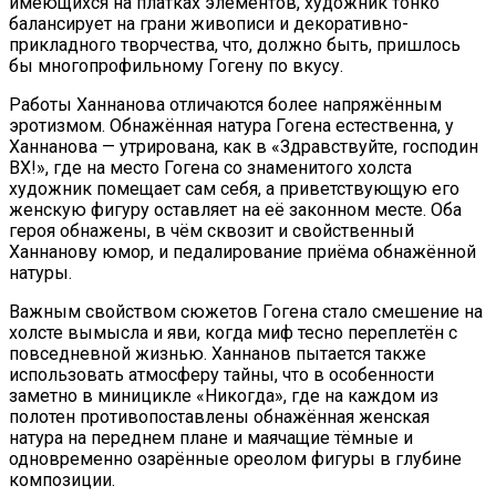
имеющихся на платках элементов, художник тонко
балансирует на грани живописи и декоративно-
прикладного творчества, что, должно быть, пришлось
бы многопрофильному Гогену по вкусу.
Работы Ханнанова отличаются более напряжённым
эротизмом. Обнажённая натура Гогена естественна, у
Ханнанова — утрирована, как в «Здравствуйте, господин
ВХ!», где на место Гогена со знаменитого холста
художник помещает сам себя, а приветствующую его
женскую фигуру оставляет на её законном месте. Оба
героя обнажены, в чём сквозит и свойственный
Ханнанову юмор, и педалирование приёма обнажённой
натуры.
Важным свойством сюжетов Гогена стало смешение на
холсте вымысла и яви, когда миф тесно переплетён с
повседневной жизнью. Ханнанов пытается также
использовать атмосферу тайны, что в особенности
заметно в миницикле «Никогда», где на каждом из
полотен противопоставлены обнажённая женская
натура на переднем плане и маячащие тёмные и
одновременно озарённые ореолом фигуры в глубине
композиции.