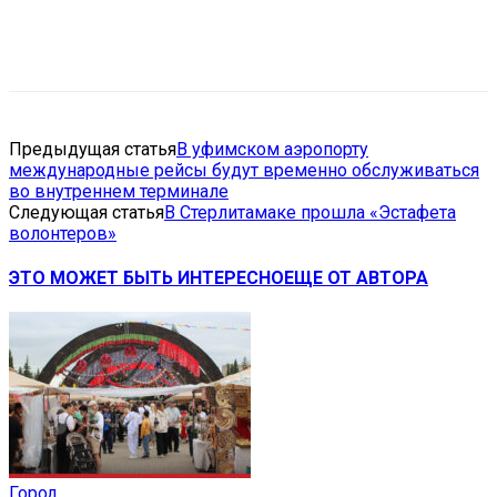
VK
Telegram
Email
Copy URL
Предыдущая статья
В уфимском аэропорту
международные рейсы будут временно обслуживаться
во внутреннем терминале
Следующая статья
В Стерлитамаке прошла «Эстафета
волонтеров»
ЭТО МОЖЕТ БЫТЬ ИНТЕРЕСНО
ЕЩЕ ОТ АВТОРА
Город