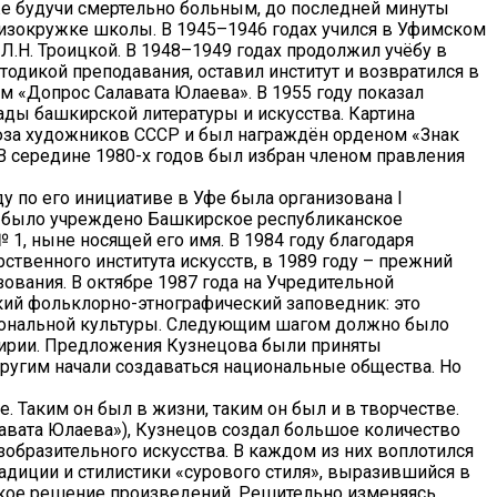
аже будучи смертельно больным, до последней минуты
 в изокружке школы. В 1945–1946 годах учился в Уфимском
Л.Н. Троицкой. В 1948–1949 годах продолжил учёбу в
одикой преподавания, оставил институт и возвратился в
 «Допрос Салавата Юлаева». В 1955 году показал
ды башкирской литературы и искусства. Картина
оюза художников СССР и был награждён орденом «Знак
В середине 1980-х годов был избран членом правления
у по его инициативе в Уфе была организована I
же было учреждено Башкирское республиканское
1, ныне носящей его имя. В 1984 году благодаря
твенного института искусств, в 1989 году – прежний
вания. В октябре 1987 года на Учредительной
ий фольклорно-этнографический заповедник: это
иональной культуры. Следующим шагом должно было
кирии. Предложения Кузнецова были приняты
 другим начали создаваться национальные общества. Но
 Таким он был в жизни, таким он был и в творчестве.
авата Юлаева»), Кузнецов создал большое количество
образительного искусства. В каждом из них воплотился
адиции и стилистики «сурового стиля», выразившийся в
ское решение произведений. Решительно изменяясь