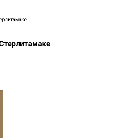
терлитамаке
 Стерлитамаке
il
Copy URL