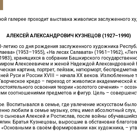
ной галерее проходит выставка живописи заслуженного худ
АЛЕКСЕЙ АЛЕКСАНДРОВИЧ КУЗНЕЦОВ (1927–1990)
летию со дня рождения заслуженного художника Республ
ва» (1953–1955), «На лесах Салавата» (1961–1962), «Леге
983), хранящихся в собрании Башкирского государственног
имиром Алексеевичем и женой Надеждой Александровной
еская картина, портрет, пейзаж, натюрморт, беспредметна
ней Руси и России ХVIII – начала ХХ веков. Излюбленные
. Творческое кредо – переход от живописи академической 
мостоятельного освоения теории «золотого сечения» – осо
ыми соотношениями предметов и фигур. Цель – совершен
фе. Воспитывался в семье, где увлечение искусством было
бенно любили в семье музыку, отец имел абсолютный слух,
его сыновья Алексей и Ростислав, после войны обучавший
н. Братья Кузнецовы, выросшие в обстановке благоговей
ю. «Основными в своём формировании как художника, – ут