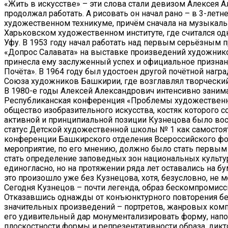
«Жить в искусстве» – эти слова стали девизом Алексея 
продолжал работать. А рисовать он начал рано – в 3-лет
художественном техникуме, причём сначала на музыкальн
Харьковском художественном институте, где считался од
Уфу. В 1953 году начал работать над первым серьёзным
«Допрос Салавата» на выставке произведений художник
принесла ему заслуженный успех и официальное признан
Почёта». В 1964 году был удостоен другой почётной наг
Союза художников Башкирии, где возглавлял творческий
В 1980-е годы Алексей Александрович интенсивно занима
Республиканская конференция «Проблемы художественног
общество изобразительного искусства, костяк которого 
активной и принципиальной позиции Кузнецова было вос
статус Детской художественной школы № 1 как самостоят
конференции Башкирского отделения Всероссийского фо
мероприятие, по его мнению, должно было стать первы
стать определение заповедных зон национальных культ
единогласно, но на протяжении ряда лет оставались на б
это произошло уже без Кузнецова, хотя, безусловно, не м
Сегодня Кузнецов – почти легенда, образ бескомпромиссн
Отказавшись однажды от конъюнктурного повторения бес
значительных произведений – портретов, жанровых комп
его удивительный дар монументализировать форму, напо
плоскостности формы и репрезентативности образа, ди