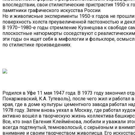
впоследствии, свои стилистические пристрастия 1950-х г
памятники графического искусства России.
Но и живописные эксперименты 1950-х годов не прошли д
поверхность холста преувеличенной пастозностью и декл
В 1970–1980-е годы стремление Кузнецова к свободе са
плоскостные натюрморты соседствуют с реалистическим
эти годы он ищет себя в мифологии и фольклоре, осмысл
по стилистике произведениях.
Родился в Уфе 11 мая 1947 года. В 1973 году закончил о
Покаржевский, К.А. Тутеволь), после чего жил и работал
края, где в доме культуры цементного завода работал н
1978 году. Затем вновь уехал в Москву, где работал худ
активно вошёл в творческую жизнь коллектива башкирс
Все, кто знал Евгения Клеймёнова, любили и уважали эт
всегда подтянутый, темноволосый, с серьёзным и внима
внимание и своим творчеством живописца. Его искусст