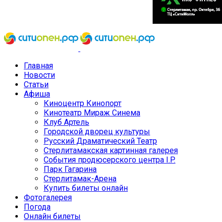
Главная
Новости
Статьи
Афиша
Киноцентр Кинопорт
Кинотеатр Мираж Синема
Клуб Артель
Городской дворец культуры
Русский Драматический Театр
Стерлитамакская картинная галерея
События продюсерского центра I.P.
Парк Гагарина
Стерлитамак-Арена
Купить билеты онлайн
Фотогалерея
Погода
Онлайн билеты