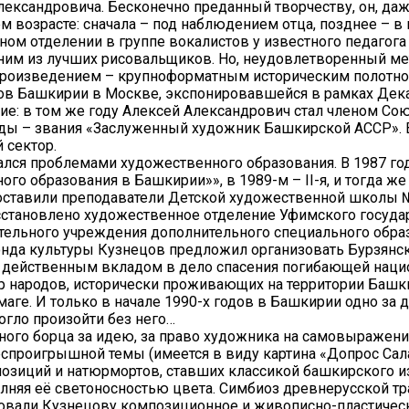
Александровича. Бесконечно преданный творчеству, он, д
нем возрасте: сначала – под наблюдением отца, позднее –
ом отделении в группе вокалистов у известного педагога 
ним из лучших рисовальщиков. Но, неудовлетворенный мет
 произведением – крупноформатным историческим полотном
ов Башкирии в Москве, экспонировавшейся в рамках Дека
ие: в том же году Алексей Александрович стал членом С
рады – звания «Заслуженный художник Башкирской АССР». 
 сектор.
лся проблемами художественного образования. В 1987 год
о образования в Башкирии»», в 1989-м – II-я, и тогда 
составили преподаватели Детской художественной школы № 
становлено художественное отделение Уфимского государс
ельного учреждения дополнительного специального образо
нда культуры Кузнецов предложил организовать Бурзянск
м действенным вкладом в дело спасения погибающей нац
ур народов, исторически проживающих на территории Баш
умаге. И только в начале 1990-х годов в Башкирии одно за
огло произойти без него…
ого борца за идею, за право художника на самовыражение.
проигрышной темы (имеется в виду картина «Допрос Сал
озиций и натюрмортов, ставших классикой башкирского из
лняя её светоносностью цвета. Симбиоз древнерусской тр
ктовали Кузнецову композиционное и живописно-пластиче