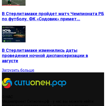
В Стерлитамаке пройдет матч Чемпионата РБ
по футболу, ФК «Содовик» примет...
В Стерлитамаке изменились даты
проведения ночной диспансеризации в
августе
Загрузить больше
О НАС
Медиапроект Ситиопен.рф - у нас вы можете найти:
актуальные новости города, интервью с яркими