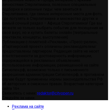
личностями Стерлитамака, полезные специальные
подборки и сезонные гиды: чем заняться в
Стерлитамаке, где самые интересные места для фото,
где погулять в Стерлитамаке и множество других и
самый сочный раздел – Афиша Стерлитамака! Где вы
можете не только выбрать событие для посещения на
свой вкус, но и купить билеты онлайн (театральные
спектакли, концерты, выступления)
Публикации с пометкой «Реклама», «Пресс-релиз»,
«Партнерский проект» оплачены рекламодателем/
предоставлены партнером. Редакция сайта не несет
ответственности за достоверность информации,
содержащейся в рекламных объявлениях.
Использование информации, размещенной на сайте
Ситиопен.рф, возможно только с письменного
разрешения администрации Ситиопен.рф, в противном
случае будут применены нормы законодательства РФ
об авторских и смежных правах. Возрастная категория
сайта 16+.
Свяжитесь с нами:
redaktor@cityopen.ru
Следуйте за нами
Реклама на сайте