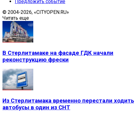
Предложить событие
© 2004-2026, «CITYOPEN.RU»
Читать еще
В Стерлитамаке на фасаде ГДК начали
реконструкцию фрески
Из Стерлитамака временно перестали ходить
автобусы в один из СНТ