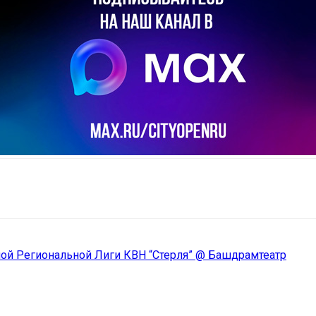
il
Copy URL
ной Региональной Лиги КВН “Стерля” @ Башдрамтеатр