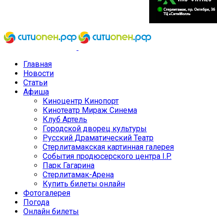
Главная
Новости
Статьи
Афиша
Киноцентр Кинопорт
Кинотеатр Мираж Синема
Клуб Артель
Городской дворец культуры
Русский Драматический Театр
Стерлитамакская картинная галерея
События продюсерского центра I.P.
Парк Гагарина
Стерлитамак-Арена
Купить билеты онлайн
Фотогалерея
Погода
Онлайн билеты