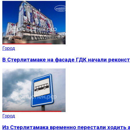
Город
В Стерлитамаке на фасаде ГДК начали реконс
Город
Из Стерлитамака временно перестали ходить а