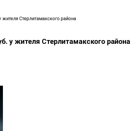
у жителя Стерлитамакского района
б. у жителя Стерлитамакского района
il
Copy URL