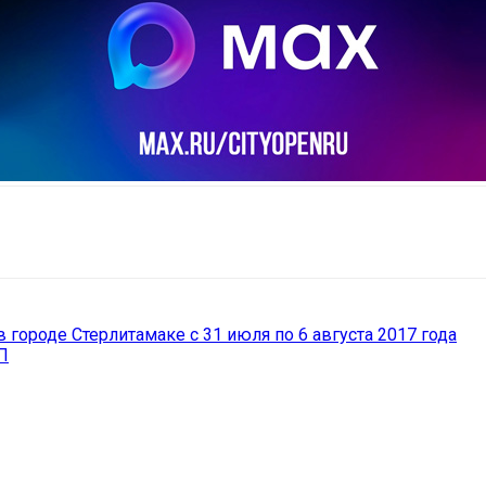
il
Copy URL
городе Стерлитамаке с 31 июля по 6 августа 2017 года
П