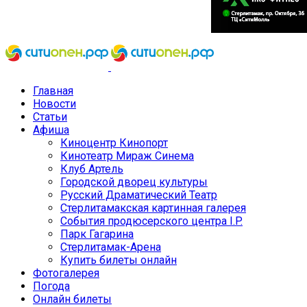
Главная
Новости
Статьи
Афиша
Киноцентр Кинопорт
Кинотеатр Мираж Синема
Клуб Артель
Городской дворец культуры
Русский Драматический Театр
Стерлитамакская картинная галерея
События продюсерского центра I.P.
Парк Гагарина
Стерлитамак-Арена
Купить билеты онлайн
Фотогалерея
Погода
Онлайн билеты