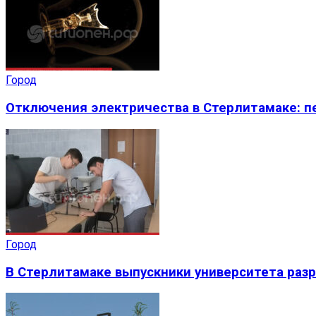
Город
Отключения электричества в Стерлитамаке: пе
Город
В Стерлитамаке выпускники университета раз