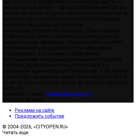
где погулять в Стерлитамаке и множество других и
самый сочный раздел – Афиша Стерлитамака! Где вы
можете не только выбрать событие для посещения на
свой вкус, но и купить билеты онлайн (театральные
спектакли, концерты, выступления)
Публикации с пометкой «Реклама», «Пресс-релиз»,
«Партнерский проект» оплачены рекламодателем/
предоставлены партнером. Редакция сайта не несет
ответственности за достоверность информации,
содержащейся в рекламных объявлениях.
Использование информации, размещенной на сайте
Ситиопен.рф, возможно только с письменного
разрешения администрации Ситиопен.рф, в противном
случае будут применены нормы законодательства РФ
об авторских и смежных правах. Возрастная категория
сайта 16+.
Свяжитесь с нами:
redaktor@cityopen.ru
Следуйте за нами
Реклама на сайте
Предложить событие
© 2004-2026, «CITYOPEN.RU»
Читать еще