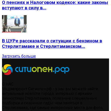
О пенсиях и Налоговом кодексе: какие законы
вступают в силу в...
В ЦУРе рассказали о ситуации с бензином в
Стерлитамаке и Стерлитамакском...
Загрузить больше
О НАС
Медиапроект Ситиопен.рф - у нас вы можете найти:
актуальные новости города, интервью с яркими
личностями Стерлитамака, полезные специальные
подборки и сезонные гиды: чем заняться в
Стерлитамаке, где самые интересные места для фото,