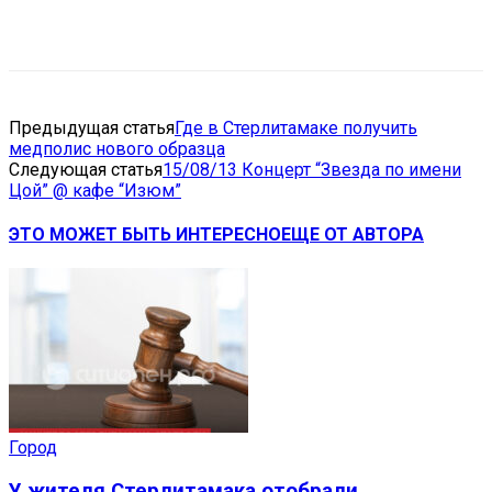
VK
Telegram
Email
Copy URL
Предыдущая статья
Где в Стерлитамаке получить
медполис нового образца
Следующая статья
15/08/13 Концерт “Звезда по имени
Цой” @ кафе “Изюм”
ЭТО МОЖЕТ БЫТЬ ИНТЕРЕСНО
ЕЩЕ ОТ АВТОРА
Город
У жителя Стерлитамака отобрали