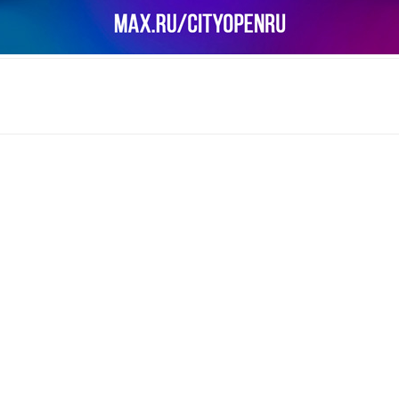
il
Copy URL