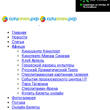
Главная
Новости
Статьи
Афиша
Киноцентр Кинопорт
Кинотеатр Мираж Синема
Клуб Артель
Городской дворец культуры
Русский Драматический Театр
Стерлитамакская картинная галерея
События продюсерского центра I.P.
Парк Гагарина
Стерлитамак-Арена
Купить билеты онлайн
Фотогалерея
Погода
Онлайн билеты