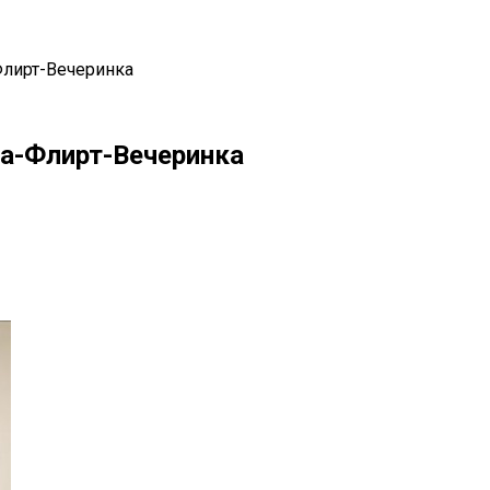
-Флирт-Вечеринка
га-Флирт-Вечеринка
il
Copy URL