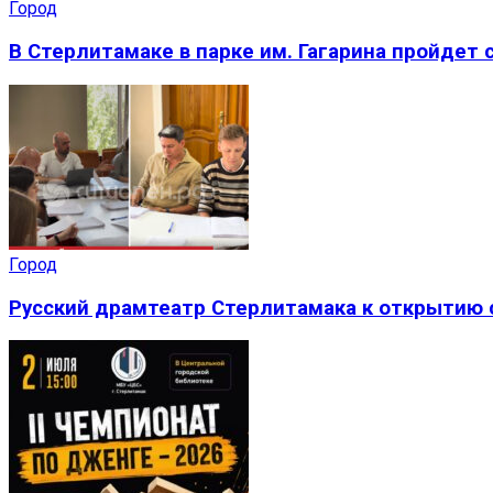
Город
В Стерлитамаке в парке им. Гагарина пройдет
Город
Русский драмтеатр Стерлитамака к открытию 