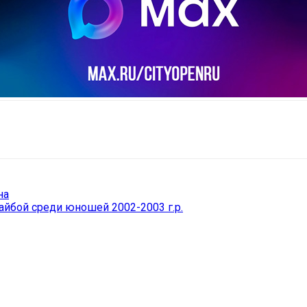
il
Copy URL
на
айбой среди юношей 2002-2003 г.р.