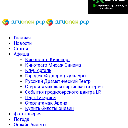
Главная
Новости
Статьи
Афиша
Киноцентр Кинопорт
Кинотеатр Мираж Синема
Клуб Артель
Городской дворец культуры
Русский Драматический Театр
Стерлитамакская картинная галерея
События продюсерского центра I.P.
Парк Гагарина
Стерлитамак-Арена
Купить билеты онлайн
Фотогалерея
Погода
Онлайн билеты