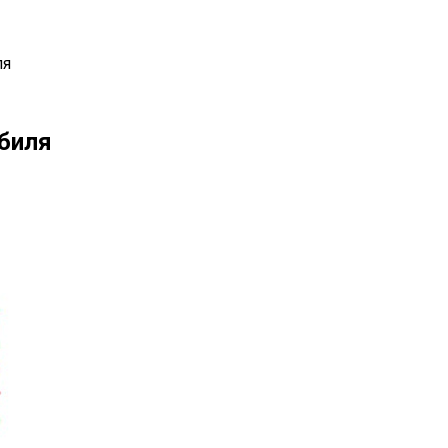
ля
биля
il
Copy URL