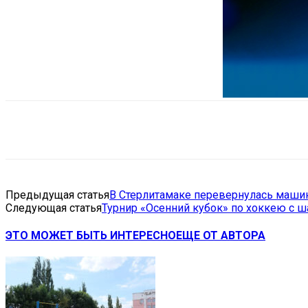
Поделиться
VK
Telegram
Ema
Предыдущая статья
В Стерлитамаке перевернулась маши
Следующая статья
Турнир «Осенний кубок» по хоккею с ш
ЭТО МОЖЕТ БЫТЬ ИНТЕРЕСНО
ЕЩЕ ОТ АВТОРА