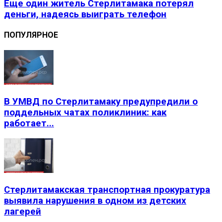
Еще один житель Стерлитамака потерял
деньги, надеясь выиграть телефон
ПОПУЛЯРНОЕ
В УМВД по Стерлитамаку предупредили о
поддельных чатах поликлиник: как
работает...
Стерлитамакская транспортная прокуратура
выявила нарушения в одном из детских
лагерей