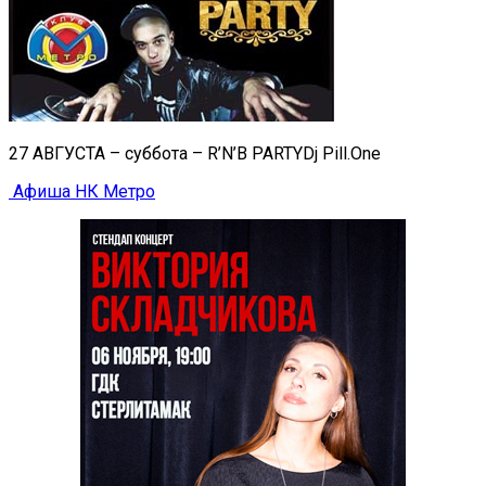
27 АВГУСТА – суббота – R’N’B PARTYDj Pill.One
Афиша НК Метро