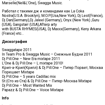
Marselle(Nel&L’One), Swagga Music.
Работал с такими дж и командами как La Coka
Nostra(U.S.A. Brooklyn), M.O.P.(Usa,New York), Dj Lest(France),
Dj Dan(Germany),Dj Jaleel (Germany), Onyx (New York) ,Guru
(USA), Gangstarr (USA),Afterp arty
with BUSTA RHYMES(USA), Dj Maxxx(Germany), Keny Arkana
(France) etc…
Дискография
Swaggatape 2011
In Team Pro & Swagga Music – Снежные Будни 2011
Dj Pill.One – New Era mixtape 2011
L’One & Dj Pill.One – L mixtape 2010!
Крип-а-Крип(Крипл) & Dj Pill.One – Питер Порвет, Москва
Порешает Mixtape
Dj Pill.One – 5 years Cadillac mix
St (Сто из Ста) & Dj Pill.One – Питер-Москва Mixtape
Dj Pill.One – Most Wanted Mix
Papazz & Dj Pill.One – Voice Mixtape
Info