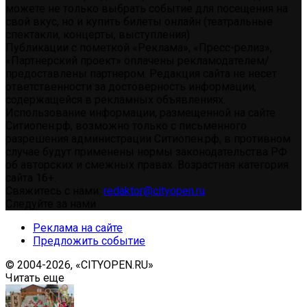
можете не только выбрать событие для посещения на
свой вкус, но и купить билеты онлайн (театральные
спектакли, концерты, выступления)
Публикации с пометкой «Реклама», «Пресс-релиз»,
«Партнерский проект» оплачены рекламодателем/
предоставлены партнером. Редакция сайта не несет
ответственности за достоверность информации,
содержащейся в рекламных объявлениях.
Использование информации, размещенной на сайте
Ситиопен.рф, возможно только с письменного
разрешения администрации Ситиопен.рф, в противном
случае будут применены нормы законодательства РФ
об авторских и смежных правах. Возрастная категория
сайта 16+.
Свяжитесь с нами:
redaktor@cityopen.ru
Следуйте за нами
Реклама на сайте
Предложить событие
© 2004-2026, «CITYOPEN.RU»
Читать еще