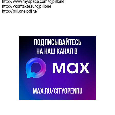
http://www.myspace.com/djpillone
http://vkontakte.ru/djpillone
http://pill.one.pdj.ru/
VK
Telegram
Email
Copy URL