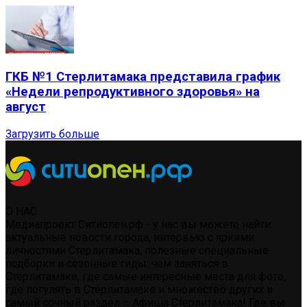
ГКБ №1 Стерлитамака представила график
«Недели репродуктивного здоровья» на
август
Загрузить больше
О НАС
Медиапроект Ситиопен.рф - у нас вы можете найти:
актуальные новости города, интервью с яркими
личностями Стерлитамака, полезные специальные
подборки и сезонные гиды: чем заняться в
Стерлитамаке, где самые интересные места для фото,
где погулять в Стерлитамаке и множество других и
самый сочный раздел – Афиша Стерлитамака! Где вы