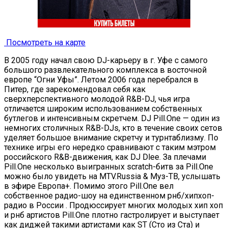
Посмотреть на карте
В 2005 году начал свою DJ-карьеру в г. Уфе с самого
большого развлекательного комплекса в восточной
европе “Огни Уфы”. Летом 2006 года перебрался в
Питер, где зарекомендовал себя как
сверхперспективного молодой R&B-DJ, чья игра
отличается широким использованием собственных
бутлегов и интенсивным скретчем. DJ Pill.One — один из
немногих столичных R&B-DJs, кто в течение своих сетов
уделяет большое внимание скретчу и турнтаблизму. По
технике игры его нередко сравнивают с таким мэтром
российского R&B-движения, как DJ Dlee. За плечами
Pill.One несколько выигранных scratch-битв за Pill.One
можно было увидеть на MTV.Russia & Муз-ТВ, услышать
в эфире Европа+. Помимо этого Pill.One вел
собственное радио-шоу на единственном рнб/хипхоп-
радио в России . Продюссирует многих молодых хип хоп
и рнб артистов Pill.One плотно гастролирует и выступает
как диджей такими артистами как ST (Сто из Ста) и