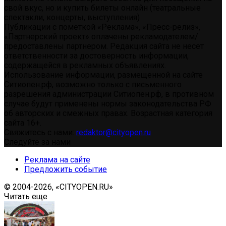
свой вкус, но и купить билеты онлайн (театральные
спектакли, концерты, выступления)
Публикации с пометкой «Реклама», «Пресс-релиз»,
«Партнерский проект» оплачены рекламодателем/
предоставлены партнером. Редакция сайта не несет
ответственности за достоверность информации,
содержащейся в рекламных объявлениях.
Использование информации, размещенной на сайте
Ситиопен.рф, возможно только с письменного
разрешения администрации Ситиопен.рф, в противном
случае будут применены нормы законодательства РФ
об авторских и смежных правах. Возрастная категория
сайта 16+.
Свяжитесь с нами:
redaktor@cityopen.ru
Следуйте за нами
Реклама на сайте
Предложить событие
© 2004-2026, «CITYOPEN.RU»
Читать еще