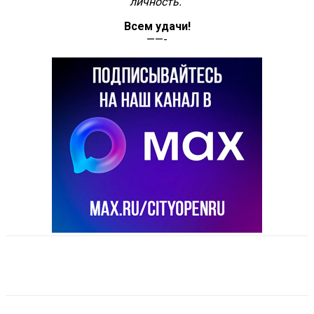
личность.
Всем удачи!
——-
VK
Telegram
Email
Copy URL