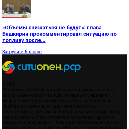
«Объемы снижаться не будут»: глава
Башкирии прокомментировал ситуацию по
топливу после...
Загрузить больше
О НАС
Медиапроект Ситиопен.рф - у нас вы можете найти:
актуальные новости города, интервью с яркими
личностями Стерлитамака, полезные специальные
подборки и сезонные гиды: чем заняться в
Стерлитамаке, где самые интересные места для фото,
где погулять в Стерлитамаке и множество других и
самый сочный раздел – Афиша Стерлитамака! Где вы
можете не только выбрать событие для посещения на