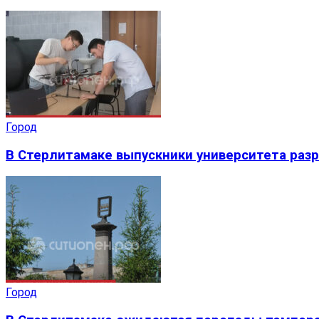
Город
В Стерлитамаке выпускники университета раз
Город