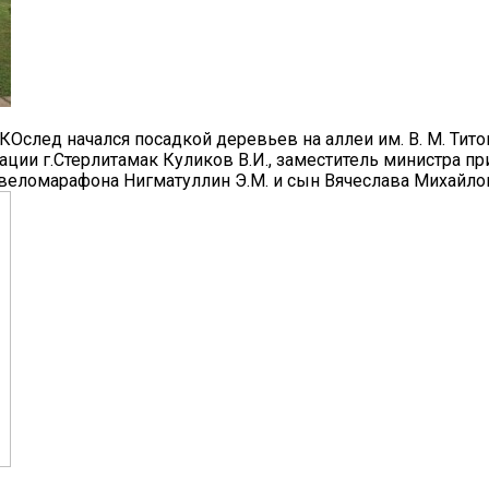
Ослед начался посадкой деревьев на аллеи им. В. М. Титов
ции г.Стерлитамак Куликов В.И., заместитель министра п
 веломарафона Нигматуллин Э.М. и сын Вячеслава Михайлов