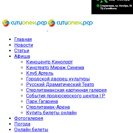
Главная
Новости
Статьи
Афиша
Киноцентр Кинопорт
Кинотеатр Мираж Синема
Клуб Артель
Городской дворец культуры
Русский Драматический Театр
Стерлитамакская картинная галерея
События продюсерского центра I.P.
Парк Гагарина
Стерлитамак-Арена
Купить билеты онлайн
Фотогалерея
Погода
Онлайн билеты