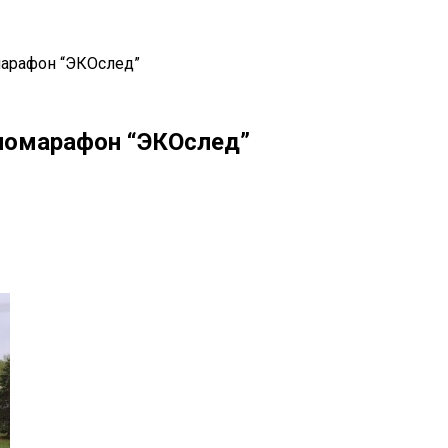
марафон “ЭКОслед”
ломарафон “ЭКОслед”
il
Copy URL