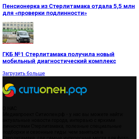
Пенсионерка из Стерлитамака отдала 5,5 млн
для «проверки подлинности»
ГКБ №1 Стерлитамака получила новый
мобильный диагностический комплекс
Загрузить больше
О НАС
Медиапроект Ситиопен.рф - у нас вы можете найти:
актуальные новости города, интервью с яркими
личностями Стерлитамака, полезные специальные
подборки и сезонные гиды: чем заняться в
Стерлитамаке, где самые интересные места для фото,