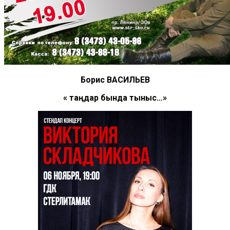
Борис В
АСИЛЬЕВ
«
Ә таңдар бында тыныс…
»