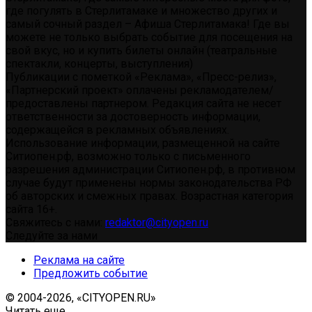
где погулять в Стерлитамаке и множество других и
самый сочный раздел – Афиша Стерлитамака! Где вы
можете не только выбрать событие для посещения на
свой вкус, но и купить билеты онлайн (театральные
спектакли, концерты, выступления)
Публикации с пометкой «Реклама», «Пресс-релиз»,
«Партнерский проект» оплачены рекламодателем/
предоставлены партнером. Редакция сайта не несет
ответственности за достоверность информации,
содержащейся в рекламных объявлениях.
Использование информации, размещенной на сайте
Ситиопен.рф, возможно только с письменного
разрешения администрации Ситиопен.рф, в противном
случае будут применены нормы законодательства РФ
об авторских и смежных правах. Возрастная категория
сайта 16+.
Свяжитесь с нами:
redaktor@cityopen.ru
Следуйте за нами
Реклама на сайте
Предложить событие
© 2004-2026, «CITYOPEN.RU»
Читать еще