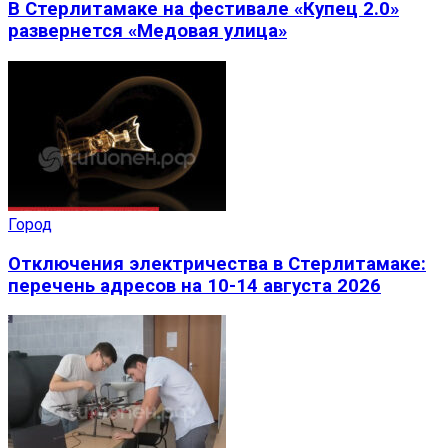
В Стерлитамаке на фестивале «Купец 2.0»
развернется «Медовая улица»
Город
Отключения электричества в Стерлитамаке:
перечень адресов на 10-14 августа 2026