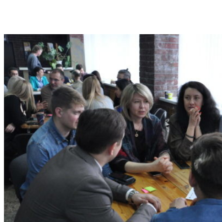
VK
Telegram
Email
Copy URL