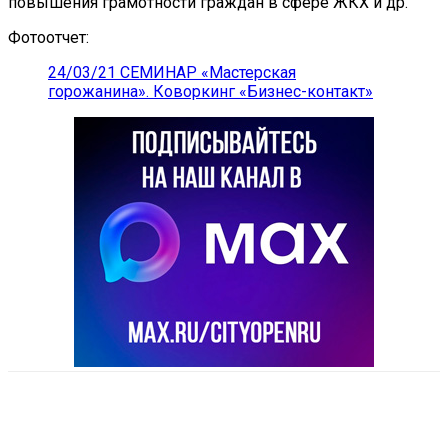
повышения грамотности граждан в сфере ЖКХ и др.
Фотоотчет:
24/03/21 СЕМИНАР «Мастерская
горожанина». Коворкинг «Бизнес-контакт»
VK
Telegram
Email
Copy URL