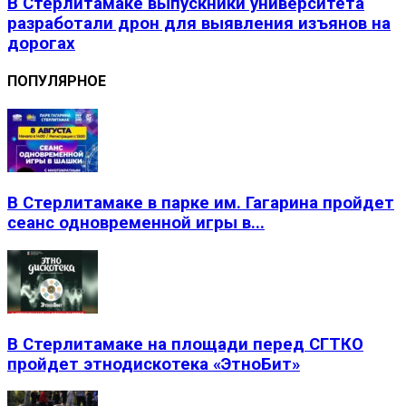
В Стерлитамаке выпускники университета
разработали дрон для выявления изъянов на
дорогах
ПОПУЛЯРНОЕ
В Стерлитамаке в парке им. Гагарина пройдет
сеанс одновременной игры в...
В Стерлитамаке на площади перед СГТКО
пройдет этнодискотека «ЭтноБит»