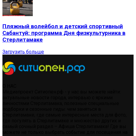
Пляжный волейбол и детский спортивный
Сабантуй: программа Дня физкультурника в
Стерлитамаке
Загрузить больше
О НАС
Медиапроект Ситиопен.рф - у нас вы можете найти:
актуальные новости города, интервью с яркими
личностями Стерлитамака, полезные специальные
подборки и сезонные гиды: чем заняться в
Стерлитамаке, где самые интересные места для фото,
где погулять в Стерлитамаке и множество других и
самый сочный раздел – Афиша Стерлитамака! Где вы
можете не только выбрать событие для посещения на