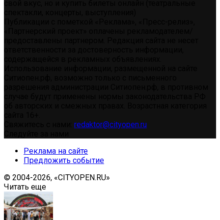
свой вкус, но и купить билеты онлайн (театральные
спектакли, концерты, выступления)
Публикации с пометкой «Реклама», «Пресс-релиз»,
«Партнерский проект» оплачены рекламодателем/
предоставлены партнером. Редакция сайта не несет
ответственности за достоверность информации,
содержащейся в рекламных объявлениях.
Использование информации, размещенной на сайте
Ситиопен.рф, возможно только с письменного
разрешения администрации Ситиопен.рф, в противном
случае будут применены нормы законодательства РФ
об авторских и смежных правах. Возрастная категория
сайта 16+.
Свяжитесь с нами:
redaktor@cityopen.ru
Следуйте за нами
Реклама на сайте
Предложить событие
© 2004-2026, «CITYOPEN.RU»
Читать еще