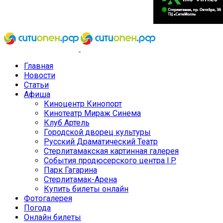
Главная
Новости
Статьи
Афиша
Киноцентр Кинопорт
Кинотеатр Мираж Синема
Клуб Артель
Городской дворец культуры
Русский Драматический Театр
Стерлитамакская картинная галерея
События продюсерского центра I.P.
Парк Гагарина
Стерлитамак-Арена
Купить билеты онлайн
Фотогалерея
Погода
Онлайн билеты