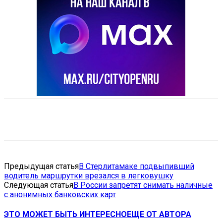
VK
Telegram
Email
Copy URL
Предыдущая статья
В Стерлитамаке подвыпивший
водитель маршрутки врезался в легковушку
Следующая статья
В России запретят снимать наличные
с анонимных банковских карт
ЭТО МОЖЕТ БЫТЬ ИНТЕРЕСНО
ЕЩЕ ОТ АВТОРА