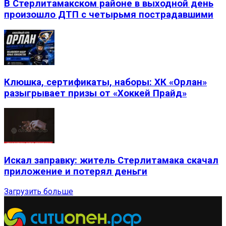
В Стерлитамакском районе в выходной день
произошло ДТП с четырьмя пострадавшими
Клюшка, сертификаты, наборы: ХК «Орлан»
разыгрывает призы от «Хоккей Прайд»
Искал заправку: житель Стерлитамака скачал
приложение и потерял деньги
Загрузить больше