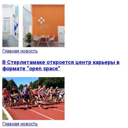
Главная новость
В Стерлитамаке откроется центр карьеры в
формате “open space”
Главная новость