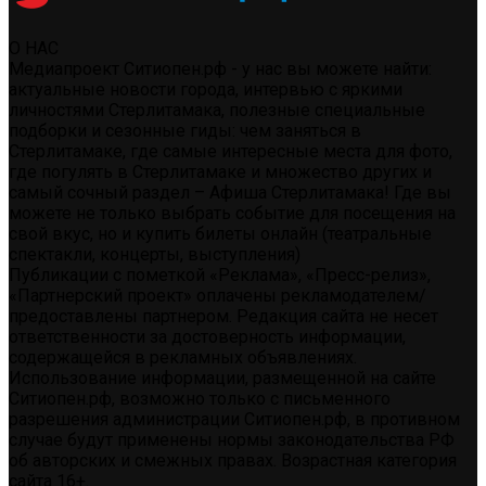
О НАС
Медиапроект Ситиопен.рф - у нас вы можете найти:
актуальные новости города, интервью с яркими
личностями Стерлитамака, полезные специальные
подборки и сезонные гиды: чем заняться в
Стерлитамаке, где самые интересные места для фото,
где погулять в Стерлитамаке и множество других и
самый сочный раздел – Афиша Стерлитамака! Где вы
можете не только выбрать событие для посещения на
свой вкус, но и купить билеты онлайн (театральные
спектакли, концерты, выступления)
Публикации с пометкой «Реклама», «Пресс-релиз»,
«Партнерский проект» оплачены рекламодателем/
предоставлены партнером. Редакция сайта не несет
ответственности за достоверность информации,
содержащейся в рекламных объявлениях.
Использование информации, размещенной на сайте
Ситиопен.рф, возможно только с письменного
разрешения администрации Ситиопен.рф, в противном
случае будут применены нормы законодательства РФ
об авторских и смежных правах. Возрастная категория
сайта 16+.