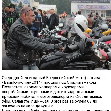
Очередной ежегодный Всероссийский мотофестиваль
«БайкКурултай-2014» прошел под Стерлитамаком.
Похвастать своими чопперами, круизерами,
спортбайками, скутерами и даже квадроциклами
приехали любители мототранспорта из Стерлитамака,
Уфы, Салавата, Ишимбая. В этот раз за рулем было
замечено немало девушек.
Колонна из ста байкеров проехала по городу до площади