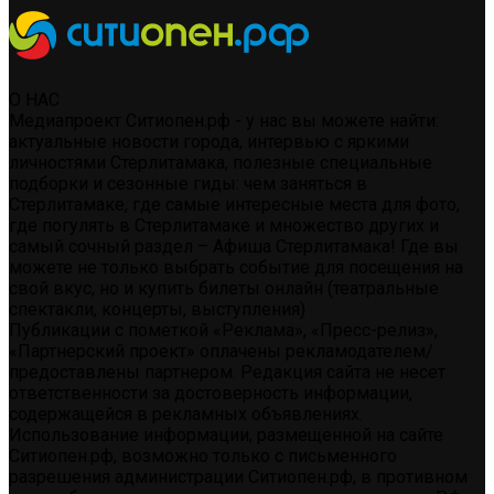
О НАС
Медиапроект Ситиопен.рф - у нас вы можете найти:
актуальные новости города, интервью с яркими
личностями Стерлитамака, полезные специальные
подборки и сезонные гиды: чем заняться в
Стерлитамаке, где самые интересные места для фото,
где погулять в Стерлитамаке и множество других и
самый сочный раздел – Афиша Стерлитамака! Где вы
можете не только выбрать событие для посещения на
свой вкус, но и купить билеты онлайн (театральные
спектакли, концерты, выступления)
Публикации с пометкой «Реклама», «Пресс-релиз»,
«Партнерский проект» оплачены рекламодателем/
предоставлены партнером. Редакция сайта не несет
ответственности за достоверность информации,
содержащейся в рекламных объявлениях.
Использование информации, размещенной на сайте
Ситиопен.рф, возможно только с письменного
разрешения администрации Ситиопен.рф, в противном