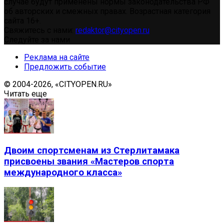
случае будут применены нормы законодательства РФ
об авторских и смежных правах. Возрастная категория
сайта 16+.
Свяжитесь с нами:
redaktor@cityopen.ru
Следуйте за нами
Реклама на сайте
Предложить событие
© 2004-2026, «CITYOPEN.RU»
Читать еще
Двоим спортсменам из Стерлитамака
присвоены звания «Мастеров спорта
международного класса»