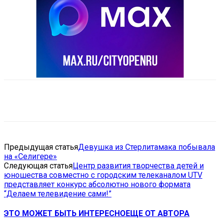
VK
Telegram
Email
Copy URL
Предыдущая статья
Девушка из Стерлитамака побывала
на «Селигере»
Следующая статья
Центр развития творчества детей и
юношества совместно с городским телеканалом UTV
представляет конкурс абсолютно нового формата
“Делаем телевидение сами!”
ЭТО МОЖЕТ БЫТЬ ИНТЕРЕСНО
ЕЩЕ ОТ АВТОРА