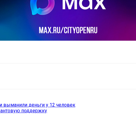
il
Copy URL
и выманили деньги у 12 человек
грантовую поддержку