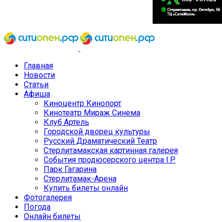
Главная
Новости
Статьи
Афиша
Киноцентр Кинопорт
Кинотеатр Мираж Синема
Клуб Артель
Городской дворец культуры
Русский Драматический Театр
Стерлитамакская картинная галерея
События продюсерского центра I.P.
Парк Гагарина
Стерлитамак-Арена
Купить билеты онлайн
Фотогалерея
Погода
Онлайн билеты