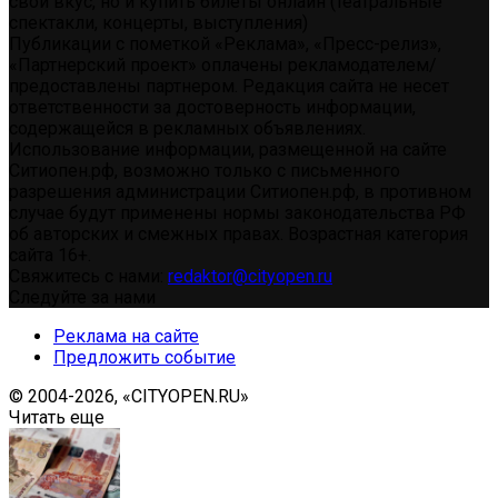
свой вкус, но и купить билеты онлайн (театральные
спектакли, концерты, выступления)
Публикации с пометкой «Реклама», «Пресс-релиз»,
«Партнерский проект» оплачены рекламодателем/
предоставлены партнером. Редакция сайта не несет
ответственности за достоверность информации,
содержащейся в рекламных объявлениях.
Использование информации, размещенной на сайте
Ситиопен.рф, возможно только с письменного
разрешения администрации Ситиопен.рф, в противном
случае будут применены нормы законодательства РФ
об авторских и смежных правах. Возрастная категория
сайта 16+.
Свяжитесь с нами:
redaktor@cityopen.ru
Следуйте за нами
Реклама на сайте
Предложить событие
© 2004-2026, «CITYOPEN.RU»
Читать еще