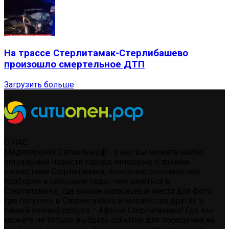
На трассе Стерлитамак-Стерлибашево
произошло смертельное ДТП
Загрузить больше
О НАС
Медиапроект Ситиопен.рф - у нас вы можете найти:
актуальные новости города, интервью с яркими
личностями Стерлитамака, полезные специальные
подборки и сезонные гиды: чем заняться в
Стерлитамаке, где самые интересные места для фото,
где погулять в Стерлитамаке и множество других и
самый сочный раздел – Афиша Стерлитамака! Где вы
можете не только выбрать событие для посещения на