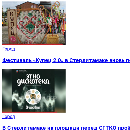
Город
Фестиваль «Купец 2.0» в Стерлитамаке вновь 
Город
В Стерлитамаке на площади перед СГТКО прой