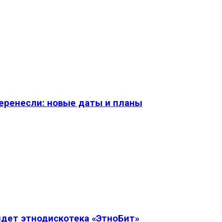
перенесли: новые даты и планы
дет этнодискотека «ЭтноБит»