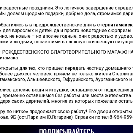
и радостные праздники.
Это логичное завершение определе
 Мы делаем щедрые подарки, добрые дела, стремимся дари
обратились в в предрождественские дни в
стерлитамакск
 для взрослых и детей, да и просто новогодние сюрпризы
чно, не новые – но вполне годные, они с радостью и удово
рами и людьми, попавшими в сложную жизненную ситуац
ии – РОЖДЕСТВЕНСКОГО БЛАГОТВОРИТЕЛЬНОГО МАРАФОНА, о
итамака.
ткрыты для тех, кто пришел передать частицу домашнего т
 более двухсот человек, причем не только жители Стерли
амакского, Альшеевского, Гафурийского, Аургазинского и
лись детские вещи и игрушки, оставшиеся от подросших 
ременно оставшимся без работы или места жительства. Ник
одаря своих дарителей, многие из которых пожелали остат
у по нитке» продолжает свою работу! Его двери открыты ка
това, 9Б (ост.Парк им.Ю.Гагарина). Справки по тел.8-964-959