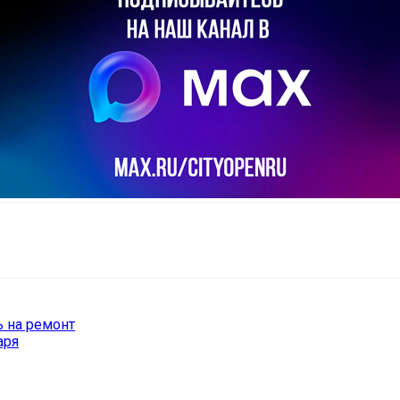
il
Copy URL
 на ремонт
аря