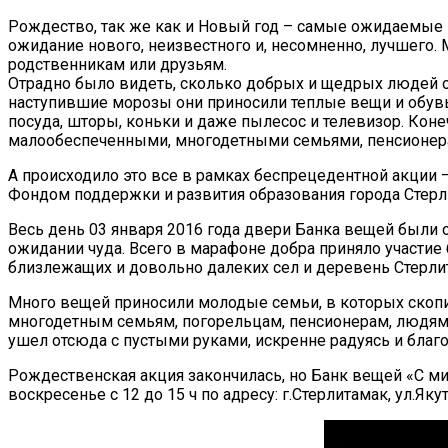
Рождество, так же как и Новый год – самые ожидаемые 
ожидание нового, неизвестного и, несомненно, лучшего.
родственникам или друзьям.
Отрадно было видеть, сколько добрых и щедрых людей 
наступившие морозы они приносили теплые вещи и обувь
посуда, шторы, коньки и даже пылесос и телевизор. Коне
малообеспеченными, многодетными семьями, пенсионе
А происходило это все в рамках беспрецедентной акц
Фондом поддержки и развития образования города Стерл
Весь день 03 января 2016 года двери Банка вещей были о
ожидании чуда. Всего в марафоне добра приняло участие
близлежащих и довольно далеких сел и деревень Стерлит
Много вещей приносили молодые семьи, в которых скопи
многодетным семьям, погорельцам, пенсионерам, людям, в
ушел отсюда с пустыми руками, искренне радуясь и благ
Рождественская акция закончилась, но Банк вещей «С мир
воскресенье с 12 до 15 ч по адресу: г.Стерлитамак, ул.Яку