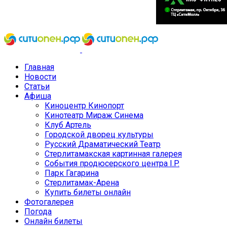
Главная
Новости
Статьи
Афиша
Киноцентр Кинопорт
Кинотеатр Мираж Синема
Клуб Артель
Городской дворец культуры
Русский Драматический Театр
Стерлитамакская картинная галерея
События продюсерского центра I.P.
Парк Гагарина
Стерлитамак-Арена
Купить билеты онлайн
Фотогалерея
Погода
Онлайн билеты