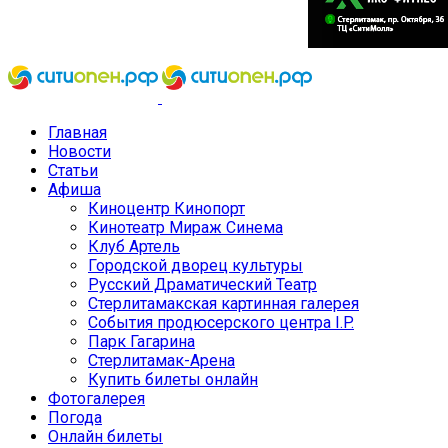
Главная
Новости
Статьи
Афиша
Киноцентр Кинопорт
Кинотеатр Мираж Синема
Клуб Артель
Городской дворец культуры
Русский Драматический Театр
Стерлитамакская картинная галерея
События продюсерского центра I.P.
Парк Гагарина
Стерлитамак-Арена
Купить билеты онлайн
Фотогалерея
Погода
Онлайн билеты