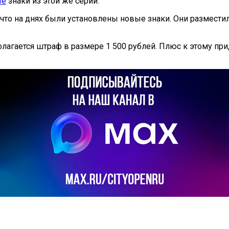
ые
знаки из этой же серии.
что на днях были установлены новые знаки. Они разместил
агается штраф в размере 1 500 рублей. Плюс к этому приде
il
Copy URL