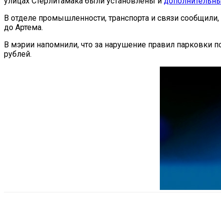
улицах Стерлитамака были установлены и
дополнительн
В отделе промышленности, транспорта и связи сообщили, 
до Артема.
В мэрии напомнили, что за нарушение правил парковки пол
рублей.
Поделиться
VK
Telegram
Ema