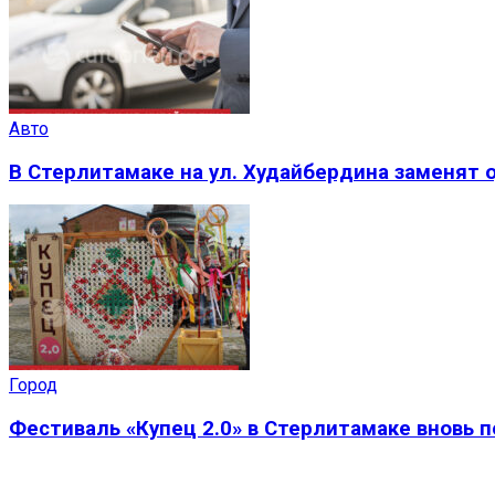
Авто
В Стерлитамаке на ул. Худайбердина заменят 
Город
Фестиваль «Купец 2.0» в Стерлитамаке вновь 