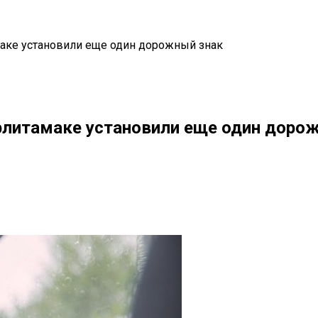
маке установили еще один дорожный знак
ерлитамаке установили еще один доро
il
Copy URL