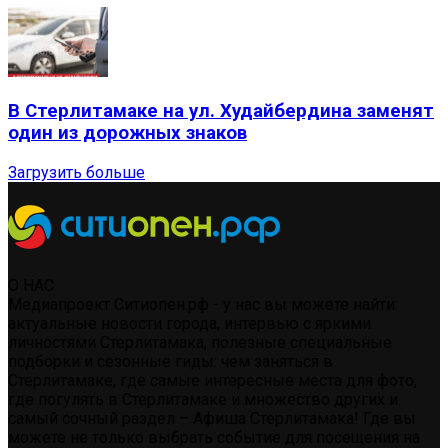
В Стерлитамаке на ул. Худайбердина заменят
один из дорожных знаков
Загрузить больше
О НАС
Медиапроект Ситиопен.рф - у нас вы можете найти:
актуальные новости города, интервью с яркими
личностями Стерлитамака, полезные специальные
подборки и сезонные гиды: чем заняться в
Стерлитамаке, где самые интересные места для фото,
где погулять в Стерлитамаке и множество других и
самый сочный раздел – Афиша Стерлитамака! Где вы
можете не только выбрать событие для посещения на