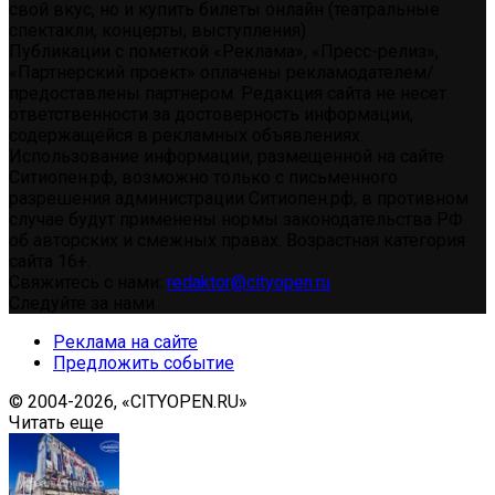
свой вкус, но и купить билеты онлайн (театральные
спектакли, концерты, выступления)
Публикации с пометкой «Реклама», «Пресс-релиз»,
«Партнерский проект» оплачены рекламодателем/
предоставлены партнером. Редакция сайта не несет
ответственности за достоверность информации,
содержащейся в рекламных объявлениях.
Использование информации, размещенной на сайте
Ситиопен.рф, возможно только с письменного
разрешения администрации Ситиопен.рф, в противном
случае будут применены нормы законодательства РФ
об авторских и смежных правах. Возрастная категория
сайта 16+.
Свяжитесь с нами:
redaktor@cityopen.ru
Следуйте за нами
Реклама на сайте
Предложить событие
© 2004-2026, «CITYOPEN.RU»
Читать еще