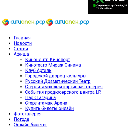
Главная
Новости
Статьи
Афиша
Киноцентр Кинопорт
Кинотеатр Мираж Синема
Клуб Артель
Городской дворец культуры
Русский Драматический Театр
Стерлитамакская картинная галерея
События продюсерского центра I.P.
Парк Гагарина
Стерлитамак-Арена
Купить билеты онлайн
Фотогалерея
Погода
Онлайн билеты