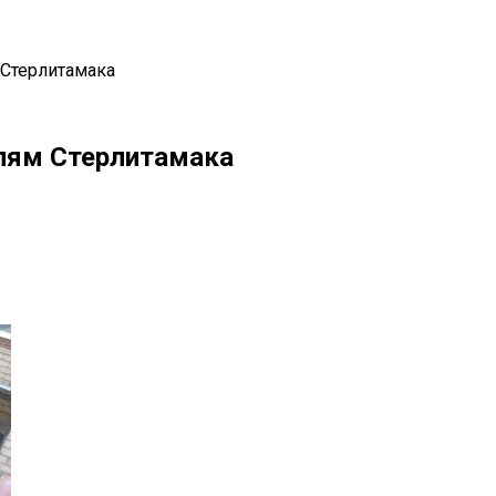
 Стерлитамака
лям Стерлитамака
il
Copy URL