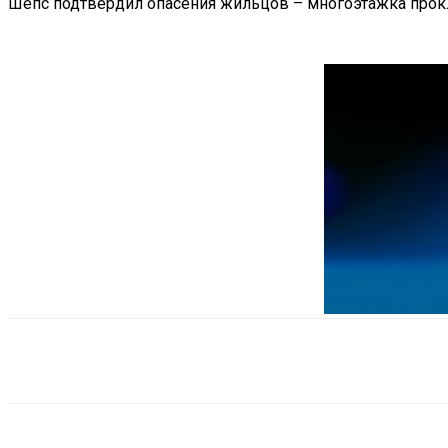
Шепс подтвердил опасения жильцов – многоэтажка прокл
Поделиться
VK
Telegram
Ema