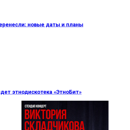
перенесли: новые даты и планы
дет этнодискотека «ЭтноБит»