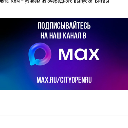
ята. Кем – узнаем из очередного выпуска “Битвы”
il
Copy URL