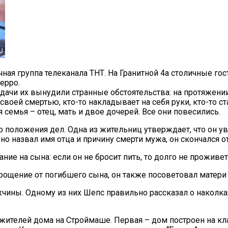
ная группа телеканала ТНТ. На Гранитной 4а столичные го
ерро.
дачи их вынудили странные обстоятельства: на протяжени
воей смертью, кто-то накладывает на себя руки, кто-то с
 семья – отец, мать и двое дочерей. Все они повесились.
о положения дел. Одна из жительниц утверждает, что он у
 назвал имя отца и причину смерти мужа, он скончался от
е на сына: если он не бросит пить, то долго не проживет.
ощение от погибшего сына, он также посоветовал матери 
ины. Одному из них Шепс правильно рассказал о наколках, 
ителей дома на Строймаше. Первая – дом построен на клад