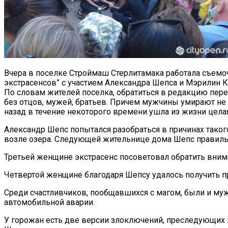
Вчера в поселке Строймаш Стерлитамака работала съемоч
экстрасенсов” с участием Александра Шепса и Мэрилин К
По словам жителей поселка, обратиться в редакцию пере
без отцов, мужей, братьев. Причем мужчины умирают не с
назад в течение некоторого времени ушла из жизни целая
Александр Шепс попытался разобраться в причинах таког
возле озера. Следующей жительнице дома Шепс правильно
Третьей женщине экстрасенс посоветовал обратить внимани
Четвертой женщине благодаря Шепсу удалось получить пр
Среди счастливчиков, пообщавшихся с магом, были и мужч
автомобильной аварии.
У горожан есть две версии злоключений, преследующих ж