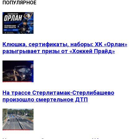
ПОПУЛЯРНОЕ
Клюшка, сертификаты, наборы: ХК «Орлан»
разыгрывает призы от «Хоккей Прайд»
На трассе Стерлитамак-Стерлибашево
произошло смертельное ДТП