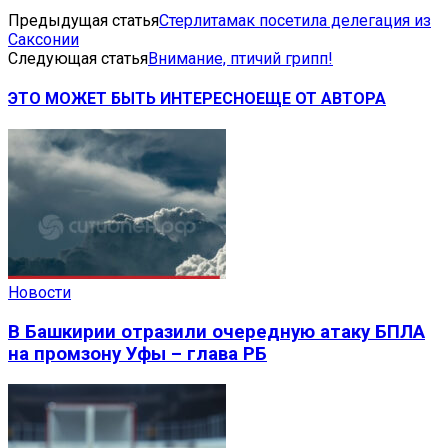
Предыдущая статья
Стерлитамак посетила делегация из
Саксонии
Следующая статья
Внимание, птичий грипп!
ЭТО МОЖЕТ БЫТЬ ИНТЕРЕСНО
ЕЩЕ ОТ АВТОРА
Новости
В Башкирии отразили очередную атаку БПЛА
на промзону Уфы – глава РБ