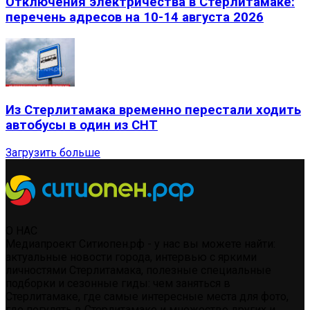
Отключения электричества в Стерлитамаке:
перечень адресов на 10-14 августа 2026
Из Стерлитамака временно перестали ходить
автобусы в один из СНТ
Загрузить больше
О НАС
Медиапроект Ситиопен.рф - у нас вы можете найти:
актуальные новости города, интервью с яркими
личностями Стерлитамака, полезные специальные
подборки и сезонные гиды: чем заняться в
Стерлитамаке, где самые интересные места для фото,
где погулять в Стерлитамаке и множество других и