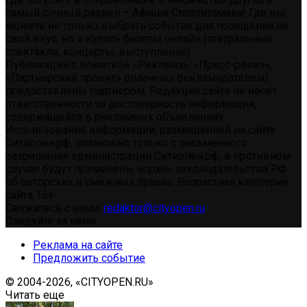
самый сочный раздел – Афиша Стерлитамака! Где вы
можете не только выбрать событие для посещения на
свой вкус, но и купить билеты онлайн (театральные
спектакли, концерты, выступления)
Публикации с пометкой «Реклама», «Пресс-релиз»,
«Партнерский проект» оплачены рекламодателем/
предоставлены партнером. Редакция сайта не несет
ответственности за достоверность информации,
содержащейся в рекламных объявлениях.
Использование информации, размещенной на сайте
Ситиопен.рф, возможно только с письменного
разрешения администрации Ситиопен.рф, в противном
случае будут применены нормы законодательства РФ
об авторских и смежных правах. Возрастная категория
сайта 16+.
Свяжитесь с нами:
redaktor@cityopen.ru
Следуйте за нами
Реклама на сайте
Предложить событие
© 2004-2026, «CITYOPEN.RU»
Читать еще