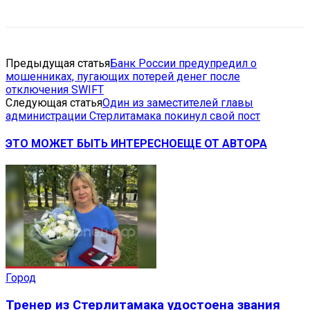
Предыдущая статья
Банк России предупредил о
мошенниках, пугающих потерей денег после
отключения SWIFT
Следующая статья
Один из заместителей главы
администрации Стерлитамака покинул свой пост
ЭТО МОЖЕТ БЫТЬ ИНТЕРЕСНО
ЕЩЕ ОТ АВТОРА
Город
Тренер из Стерлитамака удостоена звания