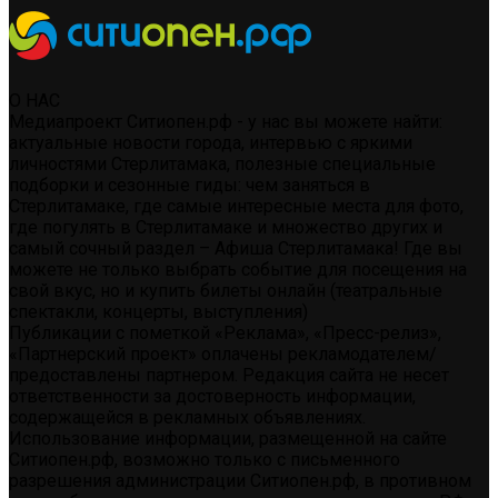
О НАС
Медиапроект Ситиопен.рф - у нас вы можете найти:
актуальные новости города, интервью с яркими
личностями Стерлитамака, полезные специальные
подборки и сезонные гиды: чем заняться в
Стерлитамаке, где самые интересные места для фото,
где погулять в Стерлитамаке и множество других и
самый сочный раздел – Афиша Стерлитамака! Где вы
можете не только выбрать событие для посещения на
свой вкус, но и купить билеты онлайн (театральные
спектакли, концерты, выступления)
Публикации с пометкой «Реклама», «Пресс-релиз»,
«Партнерский проект» оплачены рекламодателем/
предоставлены партнером. Редакция сайта не несет
ответственности за достоверность информации,
содержащейся в рекламных объявлениях.
Использование информации, размещенной на сайте
Ситиопен.рф, возможно только с письменного
разрешения администрации Ситиопен.рф, в противном