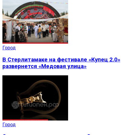
Город
В Стерлитамаке на фестивале «Купец 2.0»
развернется «Медовая улица»
Город