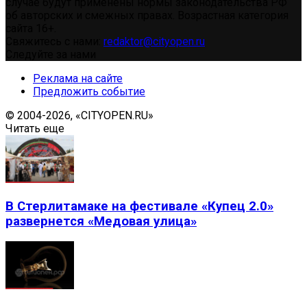
случае будут применены нормы законодательства РФ
об авторских и смежных правах. Возрастная категория
сайта 16+.
Свяжитесь с нами:
redaktor@cityopen.ru
Следуйте за нами
Реклама на сайте
Предложить событие
© 2004-2026, «CITYOPEN.RU»
Читать еще
В Стерлитамаке на фестивале «Купец 2.0»
развернется «Медовая улица»