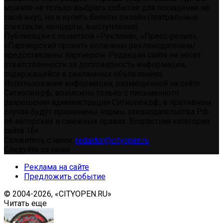
можете не только выбрать событие для посещения на
свой вкус, но и купить билеты онлайн (театральные
спектакли, концерты, выступления)
Публикации с пометкой «Реклама», «Пресс-релиз»,
«Партнерский проект» оплачены рекламодателем/
предоставлены партнером. Редакция сайта не несет
ответственности за достоверность информации,
содержащейся в рекламных объявлениях.
Использование информации, размещенной на сайте
Ситиопен.рф, возможно только с письменного
разрешения администрации Ситиопен.рф, в противном
случае будут применены нормы законодательства РФ
об авторских и смежных правах. Возрастная категория
сайта 16+.
Свяжитесь с нами:
redaktor@cityopen.ru
Следуйте за нами
Реклама на сайте
Предложить событие
© 2004-2026, «CITYOPEN.RU»
Читать еще