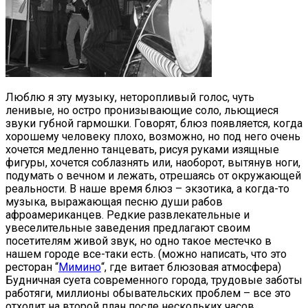
Люблю я эту музыку, неторопливый голос, чуть
ленивые, но остро пронизывающие соло, льющиеся
звуки губной гармошки. Говорят, блюз появляется, когда
хорошему человеку плохо, возможно, но под него очень
хочется медленно танцевать, рисуя руками изящные
фигуры, хочется соблазнять или, наоборот, вытянув ноги,
подумать о вечном и лежать, отрешаясь от окружающей
реальности. В наше время блюз – экзотика, а когда-то
музыка, выражающая песню души рабов
афроамериканцев. Редкие развлекательные и
увеселительные заведения предлагают своим
посетителям живой звук, но одно такое местечко в
нашем городе все-таки есть. (можно написать, что это
ресторан “
Мимино
“, где витает блюзовая атмосфера)
Будничная суета современного города, трудовые заботы
работяги, миллионы обывательских проблем – все это
отходит на второй план после нескольких часов