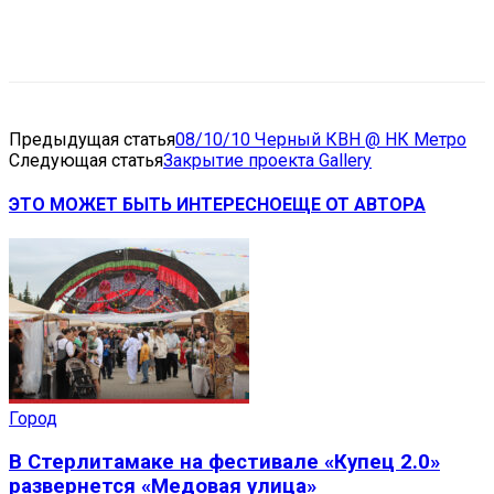
VK
Telegram
Email
Copy URL
Предыдущая статья
08/10/10 Черный КВН @ НК Метро
Следующая статья
Закрытие проекта Gallery
ЭТО МОЖЕТ БЫТЬ ИНТЕРЕСНО
ЕЩЕ ОТ АВТОРА
Город
В Стерлитамаке на фестивале «Купец 2.0»
развернется «Медовая улица»