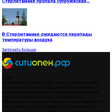
Стерлитамаке пропала супружеская...
В Стерлитамаке ожидаются перепады
температуры воздуха
Загрузить больше
О НАС
Медиапроект Ситиопен.рф - у нас вы можете найти:
актуальные новости города, интервью с яркими
личностями Стерлитамака, полезные специальные
подборки и сезонные гиды: чем заняться в
Стерлитамаке, где самые интересные места для фото,
где погулять в Стерлитамаке и множество других и
самый сочный раздел – Афиша Стерлитамака! Где вы