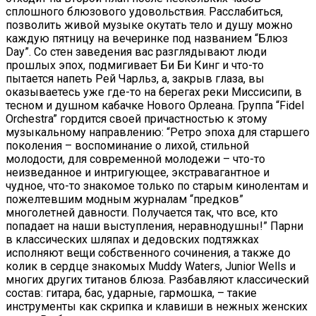
сплошного блюзового удовольствия. Расслабиться,
позволить живой музыке окутать тело и душу можно
каждую пятницу на вечеринке под названием “Блюз
Day”. Со стен заведения вас разглядывают люди
прошлых эпох, подмигивает Би Би Кинг и что-то
пытается напеть Рей Чарльз, а, закрыв глаза, вы
оказываетесь уже где-то на берегах реки Миссисипи, в
тесном и душном кабачке Нового Орлеана. Группа “Fidel
Orchestra” гордится своей причастностью к этому
музыкальному направлению: “Ретро эпоха для старшего
поколения – воспоминание о лихой, стильной
молодости, для современной молодежи – что-то
неизведанное и интригующее, экстравагантное и
чудное, что-то знакомое только по старым кинолентам и
пожелтевшим модным журналам “предков”
многолетней давности. Получается так, что все, кто
попадает на наши выступления, неравнодушны!” Парни
в классических шляпах и дедовских подтяжках
исполняют вещи собственного сочинения, а также до
колик в сердце знакомых Muddy Waters, Junior Wells и
многих других титанов блюза. Разбавляют классический
состав: гитара, бас, ударные, гармошка, – такие
инструменты как скрипка и клавиши в нежных женских