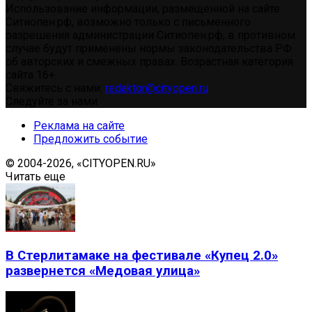
Использование информации, размещенной на сайте
Ситиопен.рф, возможно только с письменного
разрешения администрации Ситиопен.рф, в противном
случае будут применены нормы законодательства РФ
об авторских и смежных правах. Возрастная категория
сайта 16+.
Свяжитесь с нами:
redaktor@cityopen.ru
Следуйте за нами
Реклама на сайте
Предложить событие
© 2004-2026, «CITYOPEN.RU»
Читать еще
В Стерлитамаке на фестивале «Купец 2.0»
развернется «Медовая улица»