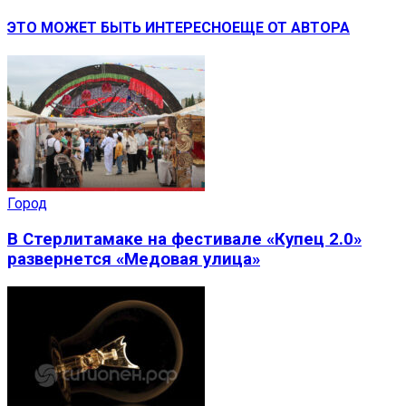
ЭТО МОЖЕТ БЫТЬ ИНТЕРЕСНО
ЕЩЕ ОТ АВТОРА
Город
В Стерлитамаке на фестивале «Купец 2.0»
развернется «Медовая улица»