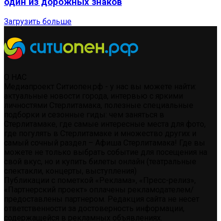
один из дорожных знаков
Загрузить больше
О НАС
Медиапроект Ситиопен.рф - у нас вы можете найти:
актуальные новости города, интервью с яркими
личностями Стерлитамака, полезные специальные
подборки и сезонные гиды: чем заняться в
Стерлитамаке, где самые интересные места для фото,
где погулять в Стерлитамаке и множество других и
самый сочный раздел – Афиша Стерлитамака! Где вы
можете не только выбрать событие для посещения на
свой вкус, но и купить билеты онлайн (театральные
спектакли, концерты, выступления)
Публикации с пометкой «Реклама», «Пресс-релиз»,
«Партнерский проект» оплачены рекламодателем/
предоставлены партнером. Редакция сайта не несет
ответственности за достоверность информации,
содержащейся в рекламных объявлениях.