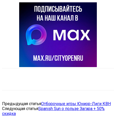
VK
Telegram
Email
Copy URL
Предыдущая статья
Отборочные игры Юниор-Лиги КВН
Следующая статья
Spanish Sun о пользе Загара + 50%
скидка