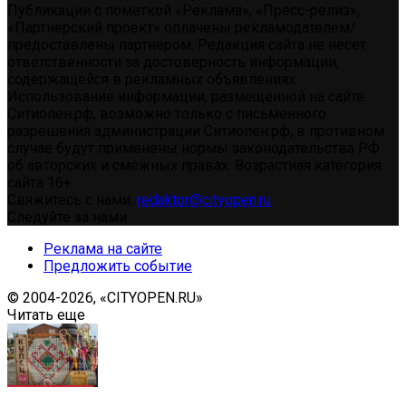
Публикации с пометкой «Реклама», «Пресс-релиз»,
«Партнерский проект» оплачены рекламодателем/
предоставлены партнером. Редакция сайта не несет
ответственности за достоверность информации,
содержащейся в рекламных объявлениях.
Использование информации, размещенной на сайте
Ситиопен.рф, возможно только с письменного
разрешения администрации Ситиопен.рф, в противном
случае будут применены нормы законодательства РФ
об авторских и смежных правах. Возрастная категория
сайта 16+.
Свяжитесь с нами:
redaktor@cityopen.ru
Следуйте за нами
Реклама на сайте
Предложить событие
© 2004-2026, «CITYOPEN.RU»
Читать еще