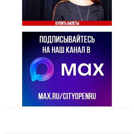
VK
Telegram
Email
Copy URL