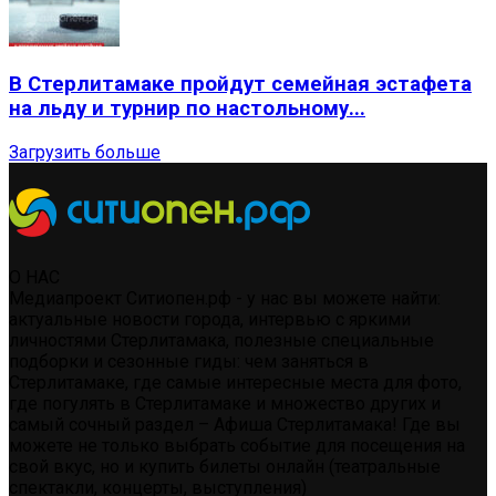
В Стерлитамаке пройдут семейная эстафета
на льду и турнир по настольному...
Загрузить больше
О НАС
Медиапроект Ситиопен.рф - у нас вы можете найти:
актуальные новости города, интервью с яркими
личностями Стерлитамака, полезные специальные
подборки и сезонные гиды: чем заняться в
Стерлитамаке, где самые интересные места для фото,
где погулять в Стерлитамаке и множество других и
самый сочный раздел – Афиша Стерлитамака! Где вы
можете не только выбрать событие для посещения на
свой вкус, но и купить билеты онлайн (театральные
спектакли, концерты, выступления)