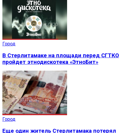
Город
В Стерлитамаке на площади перед СГТКО
пройдет этнодискотека «ЭтноБит»
Город
Еще один житель Стерлитамака потерял