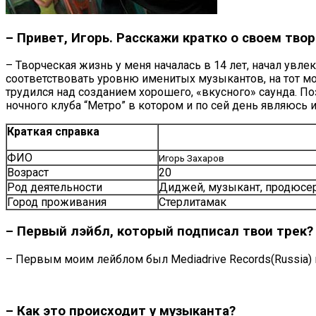
– Привет, Игорь. Расскажи кратко о своем твор
– Творческая жизнь у меня началась в 14 лет, начал увл
соответствовать уровню именитых музыкантов
, на тот 
трудился над созданием хорошего, «вкусного» саунда. Поз
ночного клуба “Mетро” в котором и по сей день являюсь им.
Краткая справка
ФИО
Игорь Захаров
Возраст
20
Род деятельности
Диджей, музыкант, продюсе
Город проживания
Стерлитамак
– Первый лэйбл, который подписал твои трек?
– Первым моим лейблом был Mediadrive Records(Russia) г
– Как это происходит у музыканта?