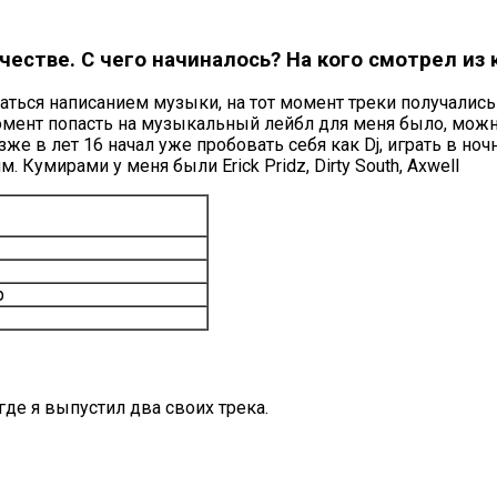
честве. С чего начиналось? На кого смотрел из
екаться написанием музыки, на тот момент треки получалис
момент попасть на музыкальный лейбл для меня было, можно
же в лет 16 начал уже пробовать себя как Dj, играть в но
 Кумирами у меня были Erick Pridz, Dirty South, Axwell
р
де я выпустил два своих трека.