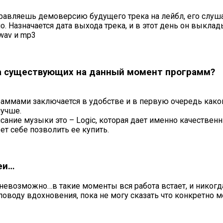
тправляешь демоверсию будущего трека на лейбл, его слуша
о. Назначается дата выхода трека, и в этот день он выкл
wav и mp3
ца существующих на данный момент программ?
ммами заключается в удобстве и в первую очередь какой 
лучше.
ние музыки это – Logic, которая дает именно качественны
т себе позволить ее купить.
еи…
евозможно…в такие моменты вся работа встает, и никогда 
воду вдохновения, пока не могу сказать что конкретно ме