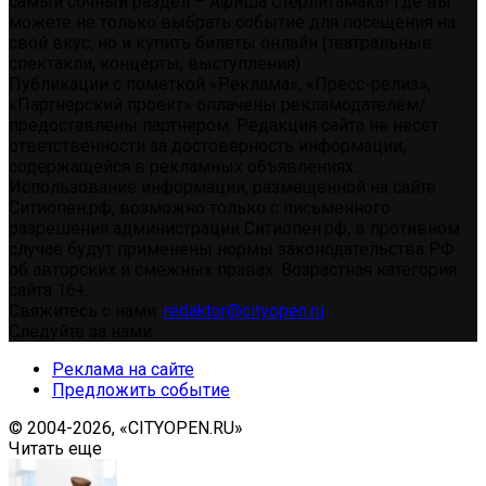
самый сочный раздел – Афиша Стерлитамака! Где вы
можете не только выбрать событие для посещения на
свой вкус, но и купить билеты онлайн (театральные
спектакли, концерты, выступления)
Публикации с пометкой «Реклама», «Пресс-релиз»,
«Партнерский проект» оплачены рекламодателем/
предоставлены партнером. Редакция сайта не несет
ответственности за достоверность информации,
содержащейся в рекламных объявлениях.
Использование информации, размещенной на сайте
Ситиопен.рф, возможно только с письменного
разрешения администрации Ситиопен.рф, в противном
случае будут применены нормы законодательства РФ
об авторских и смежных правах. Возрастная категория
сайта 16+.
Свяжитесь с нами:
redaktor@cityopen.ru
Следуйте за нами
Реклама на сайте
Предложить событие
© 2004-2026, «CITYOPEN.RU»
Читать еще