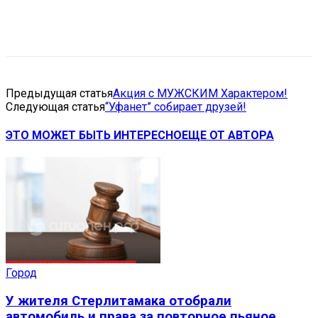
VK
Telegram
Email
Copy URL
Предыдущая статья
Акция с МУЖСКИМ Характером!
Следующая статья
“Уфанет” собирает друзей!
ЭТО МОЖЕТ БЫТЬ ИНТЕРЕСНО
ЕЩЕ ОТ АВТОРА
Город
У жителя Стерлитамака отобрали
автомобиль и права за повторное пьяное