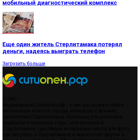
мобильный диагностический комплекс
Еще один житель Стерлитамака потерял
деньги, надеясь выиграть телефон
Загрузить больше
О НАС
Медиапроект Ситиопен.рф - у нас вы можете найти:
актуальные новости города, интервью с яркими
личностями Стерлитамака, полезные специальные
подборки и сезонные гиды: чем заняться в
Стерлитамаке, где самые интересные места для фото,
где погулять в Стерлитамаке и множество других и