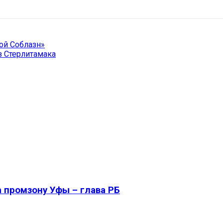
й Соблазн»
з Стерлитамака
 промзону Уфы – глава РБ