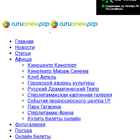
Главная
Новости
Статьи
Афиша
Киноцентр Кинопорт
Кинотеатр Мираж Синема
Клуб Артель
Городской дворец культуры
Русский Драматический Театр
Стерлитамакская картинная галерея
События продюсерского центра I.P.
Парк Гагарина
Стерлитамак-Арена
Купить билеты онлайн
Фотогалерея
Погода
Онлайн билеты