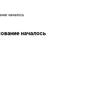
ание началось
сование началось
il
Copy URL