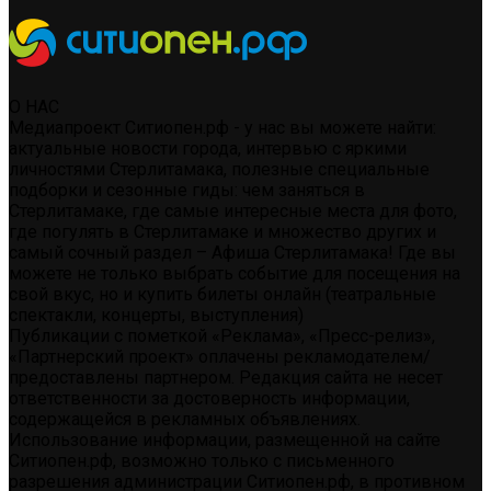
О НАС
Медиапроект Ситиопен.рф - у нас вы можете найти:
актуальные новости города, интервью с яркими
личностями Стерлитамака, полезные специальные
подборки и сезонные гиды: чем заняться в
Стерлитамаке, где самые интересные места для фото,
где погулять в Стерлитамаке и множество других и
самый сочный раздел – Афиша Стерлитамака! Где вы
можете не только выбрать событие для посещения на
свой вкус, но и купить билеты онлайн (театральные
спектакли, концерты, выступления)
Публикации с пометкой «Реклама», «Пресс-релиз»,
«Партнерский проект» оплачены рекламодателем/
предоставлены партнером. Редакция сайта не несет
ответственности за достоверность информации,
содержащейся в рекламных объявлениях.
Использование информации, размещенной на сайте
Ситиопен.рф, возможно только с письменного
разрешения администрации Ситиопен.рф, в противном