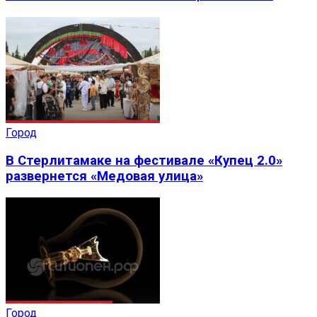
Город
В Стерлитамаке на фестивале «Купец 2.0»
развернется «Медовая улица»
Город