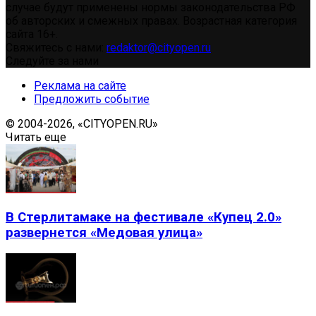
случае будут применены нормы законодательства РФ
об авторских и смежных правах. Возрастная категория
сайта 16+.
Свяжитесь с нами:
redaktor@cityopen.ru
Следуйте за нами
Реклама на сайте
Предложить событие
© 2004-2026, «CITYOPEN.RU»
Читать еще
В Стерлитамаке на фестивале «Купец 2.0»
развернется «Медовая улица»