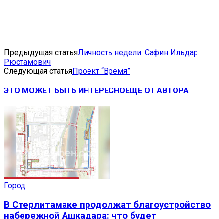
VK
Telegram
Email
Copy URL
Предыдущая статья
Личность недели. Сафин Ильдар
Рюстамович
Следующая статья
Проект “Время”
ЭТО МОЖЕТ БЫТЬ ИНТЕРЕСНО
ЕЩЕ ОТ АВТОРА
Город
В Стерлитамаке продолжат благоустройство
набережной Ашкадара: что будет