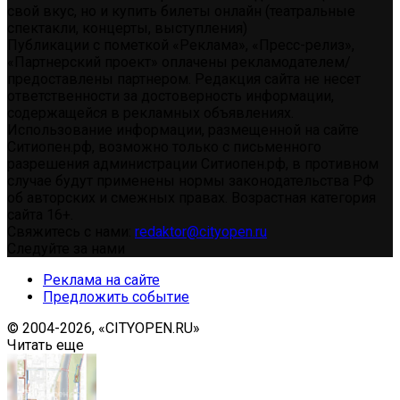
свой вкус, но и купить билеты онлайн (театральные
спектакли, концерты, выступления)
Публикации с пометкой «Реклама», «Пресс-релиз»,
«Партнерский проект» оплачены рекламодателем/
предоставлены партнером. Редакция сайта не несет
ответственности за достоверность информации,
содержащейся в рекламных объявлениях.
Использование информации, размещенной на сайте
Ситиопен.рф, возможно только с письменного
разрешения администрации Ситиопен.рф, в противном
случае будут применены нормы законодательства РФ
об авторских и смежных правах. Возрастная категория
сайта 16+.
Свяжитесь с нами:
redaktor@cityopen.ru
Следуйте за нами
Реклама на сайте
Предложить событие
© 2004-2026, «CITYOPEN.RU»
Читать еще