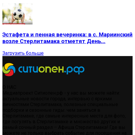
Эстафета и пенная вечеринка: в с. Мариинский
возле Стерлитамака отметят День...
Загрузить больше
О НАС
Медиапроект Ситиопен.рф - у нас вы можете найти:
актуальные новости города, интервью с яркими
личностями Стерлитамака, полезные специальные
подборки и сезонные гиды: чем заняться в
Стерлитамаке, где самые интересные места для фото,
где погулять в Стерлитамаке и множество других и
самый сочный раздел – Афиша Стерлитамака! Где вы
можете не только выбрать событие для посещения на