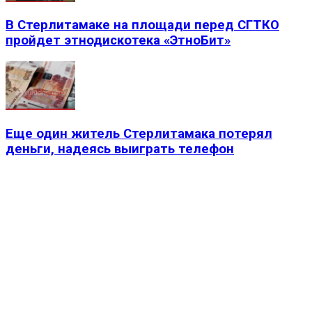
В Стерлитамаке на площади перед СГТКО
пройдет этнодискотека «ЭтноБит»
Еще один житель Стерлитамака потерял
деньги, надеясь выиграть телефон