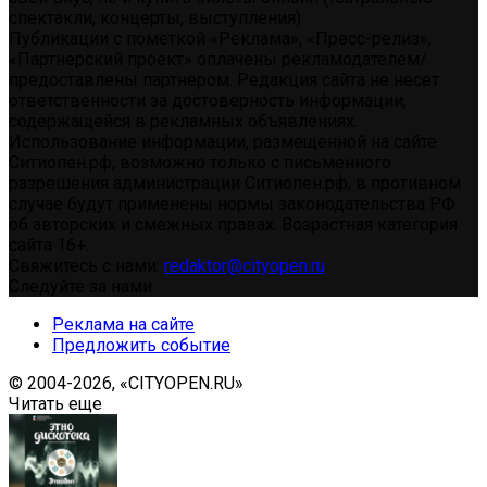
спектакли, концерты, выступления)
Публикации с пометкой «Реклама», «Пресс-релиз»,
«Партнерский проект» оплачены рекламодателем/
предоставлены партнером. Редакция сайта не несет
ответственности за достоверность информации,
содержащейся в рекламных объявлениях.
Использование информации, размещенной на сайте
Ситиопен.рф, возможно только с письменного
разрешения администрации Ситиопен.рф, в противном
случае будут применены нормы законодательства РФ
об авторских и смежных правах. Возрастная категория
сайта 16+.
Свяжитесь с нами:
redaktor@cityopen.ru
Следуйте за нами
Реклама на сайте
Предложить событие
© 2004-2026, «CITYOPEN.RU»
Читать еще