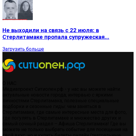
Не выходили на связь с 22 июля: в
Стерлитамаке пропала супружеская...
Загрузить больше
О НАС
Медиапроект Ситиопен.рф - у нас вы можете найти:
актуальные новости города, интервью с яркими
личностями Стерлитамака, полезные специальные
подборки и сезонные гиды: чем заняться в
Стерлитамаке, где самые интересные места для фото,
где погулять в Стерлитамаке и множество других и
самый сочный раздел – Афиша Стерлитамака! Где вы
можете не только выбрать событие для посещения на
свой вкус, но и купить билеты онлайн (театральные