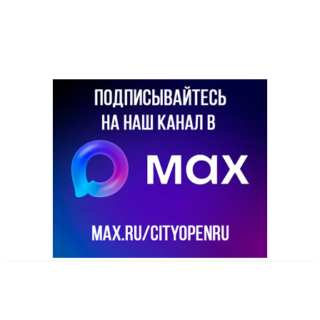
VK
Telegram
Email
Copy URL